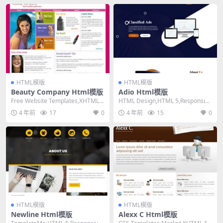
HTML模版
HTML模版
Beauty Company Html模版
Adio Html模版
Free Website Templates,XHTML
HTML Design,HTML 5,Responsiv
1.0 Transit...
e, 2 Columns...
4 年前
17
0
4 年前
15
0
HTML模版
HTML模版
Newline Html模版
Alexx C Html模版