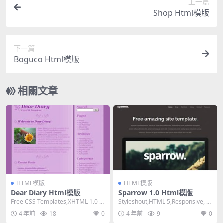
上一篇
Shop Html模版
下一篇
Boguco Html模版
相關文章
HTML模版
HTML模版
Dear Diary Html模版
Sparrow 1.0 Html模版
Free CSS Templates,XHTML 1.0 St
Styleshout,HTML 5,Responsive, 2
rict,Fixe...
Columns,...
4 年前
18
0
4 年前
9
0