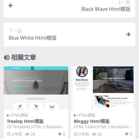
上一篇
Black Wave Html模版
下一篇
Blue White Html模版
相關文章
HTML模版
HTML模版
Trealop Html模版
Bloggy Html模版
OS Templates,HTML 5,Responsiv
HTML Codex,HTML 5,Responsive,
e, 4 Column...
2 Columns,...
4 年前
24
0
4 年前
42
0