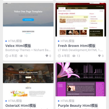
HTML模版
HTML模版
Velox Html模版
Fresh Brown Html模版
Bootstrap Themes + Nishant Baz
LT Web Development,XHTML 1.0
zad,HTML 5...
Strict,Fixe...
4 年前
10
0
4 年前
13
0
HTML模版
HTML模版
OsteriaX Html模版
Purple Beauty Html模版