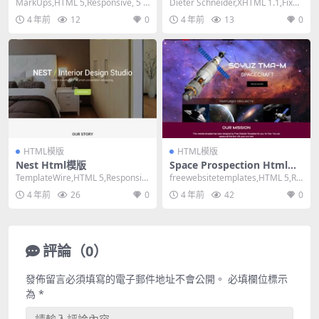
MarkUps,HTML 5,Responsive, 5 C
Dieter Schneider,XHTML 1.1,Fixed
olumns,Mix...
Width, ...
4 年前
12
0
4 年前
13
0
HTML模版
HTML模版
Nest Html模版
Space Prospection Html模
版
TemplateWire,HTML 5,Responsiv
freewebsitetemplates,HTML 5,Re
e, 4 Column...
sponsive, ...
4 年前
26
0
4 年前
42
0
評論（0）
發佈留言必須填寫的電子郵件地址不會公開。
必填欄位標示
為
*