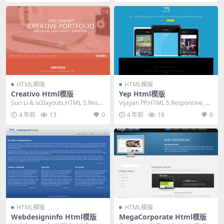
HTML模版
HTML模版
Creativo Html模版
Yep Html模版
Suri Li & w3layouts,HTML 5,Respo
Vijayan PP,HTML 5,Responsive, Mi
nsiv...
xed Colu...
4 年前
13
0
4 年前
18
0
HTML模版
HTML模版
Webdesigninfo Html模版
MegaCorporate Html模版