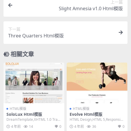
上一篇
Slight Amnesia v1.0 Html模版
下一篇
Three Quarters Html模版
相關文章
HTML模版
HTML模版
SoloLux Html模版
Evolve Html模版
DreamTemplate,XHTML 1.0 Trans
HTML Design,HTML 5,Responsiv
itional,Fix...
e, 3 Columns...
4 年前
14
0
4 年前
36
0