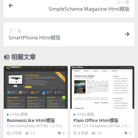
上一篇
SimpleScheme Magazine Html模版
下一篇
SmartPhone Html模版
相關文章
HTML模版
HTML模版
BusinessLike Html模版
Plain Office Html模版
ChocoTemplates,XHTML 1.0 Tran
Free CSS Templates,XHTML 1.0 St
sitional,Fi...
rict,Fixe...
4 年前
17
0
4 年前
10
0