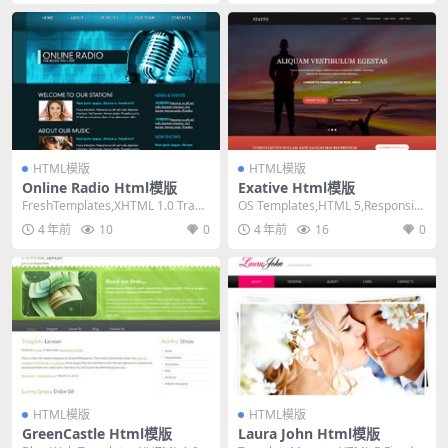
HTML模版
HTML模版
Online Radio Html模版
Exative Html模版
FreshTemplates,XHTML 1.0 Trans
OS Templates,HTML 5,Responsiv
itional,Fi...
e, 4 Column...
4 年前
10
0
4 年前
16
0
HTML模版
HTML模版
GreenCastle Html模版
Laura John Html模版