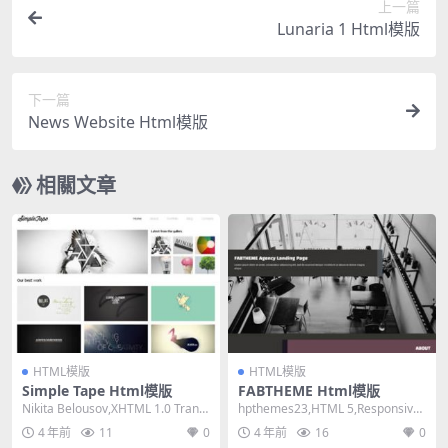
上一篇
Lunaria 1 Html模版
下一篇
News Website Html模版
相關文章
HTML模版
HTML模版
Simple Tape Html模版
FABTHEME Html模版
Nikita Belousov,XHTML 1.0 Transi
hpthemes23,HTML 5,Responsive,
tional,F...
Mixed Colu...
4 年前
11
0
4 年前
16
0