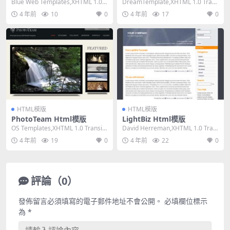
Blue Web Templates,XHTML 1.0 T
DreamTemplate,XHTML 1.0 Trans
ransitiona...
itional,Fix...
4 年前
10
0
4 年前
17
0
HTML模版
HTML模版
PhotoTeam Html模版
LightBiz Html模版
OS Templates,XHTML 1.0 Transiti
David Herreman,XHTML 1.0 Tran
onal,Fixe...
sitional,Fi...
4 年前
19
0
4 年前
22
0
評論（0）
發佈留言必須填寫的電子郵件地址不會公開。
必填欄位標示
為
*