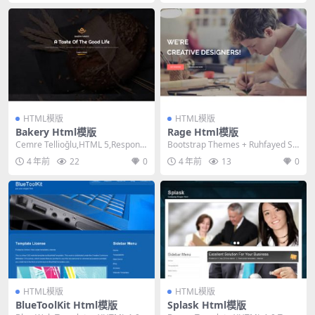
HTML模版
HTML模版
Bakery Html模版
Rage Html模版
Cemre Tellioğlu,HTML 5,Responsi
Bootstrap Themes + Ruhfayed Sa
ve, 4 Col...
kib,HTML 5...
4 年前
22
0
4 年前
13
0
HTML模版
HTML模版
BlueToolKit Html模版
Splask Html模版