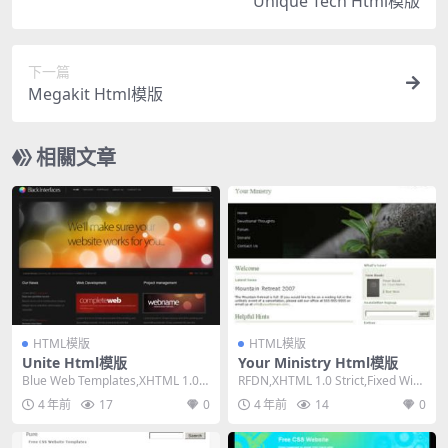
Unique Tech Html模版
下一篇
Megakit Html模版
相關文章
HTML模版
HTML模版
Unite Html模版
Your Ministry Html模版
Blue Web Templates,XHTML 1.0 T
RFDN,XHTML 1.0 Strict,Fixed Widt
ransitiona...
h, 2 Col...
4 年前
17
0
4 年前
14
0