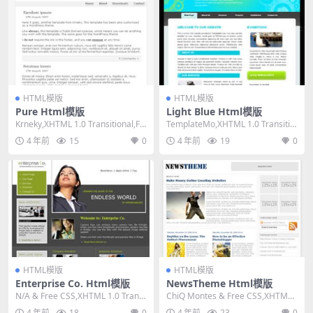
HTML模版
HTML模版
Pure Html模版
Light Blue Html模版
Krneky,XHTML 1.0 Transitional,Fix
TemplateMo,XHTML 1.0 Transitio
ed Widt...
nal,Fixed ...
4 年前
15
0
4 年前
19
0
HTML模版
HTML模版
Enterprise Co. Html模版
NewsTheme Html模版
N/A & Free CSS,XHTML 1.0 Transi
ChiQ Montes & Free CSS,XHTML
tiona...
1.0 Tra...
4 年前
18
0
4 年前
23
0