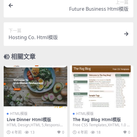
上一篇
Future Business Html模版
下一篇
Hosting Co. Html模版
相關文章
HTML模版
HTML模版
Live Dinner Html模版
The Rag Blog Html模版
HTML Design,HTML 5,Responsiv
Free CSS Templates,XHTML 1.0 St
e, 3 Columns...
rict,Fixe...
4 年前
13
0
4 年前
18
0