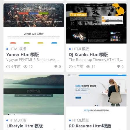
HTML模版
HTML模版
Yomer Html模版
DJ Kranks Html模版
Vijayan PP,HTML 5,Responsive, 4
The Bootstrap Themes,HTML 5,R
Columns,...
esponsive, ...
4 年前
12
0
4 年前
14
0
HTML模版
HTML模版
Lifestyle Html模版
RD Resume Html模版