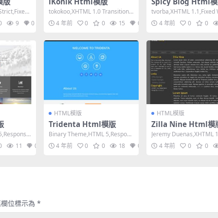
l模版
iKonik Html模版
Spicy Blog Html
trict,Fixed
tokokoo,XHTML 1.0 Transitiona
tvorba,XHTML 1.1,Fixed 
l,Fixed Wid...
2 Columns,...
0
9
0
4 年前
0
0
15
0
4 年前
0
0
HTML模版
HTML模版
版
Tridenta Html模版
Zilla Nine Html
,Responsiv
Binary Theme,HTML 5,Respons
Jeremy Duenas,XHTML 1
ive, 3 Column...
nsitional,Fix...
0
11
0
4 年前
0
0
18
0
4 年前
0
0
填欄位標示為
*