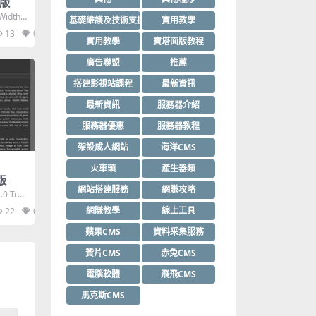
模版
Width,
基礎維護及技術支援
實用教學
13
0
實用教學
寶塔面版教程
廣告聯盟
推薦
搭建影視站課程
最新資訊
最新資訊
服務器介紹
服務器優惠
服務器教程
架設成人網站
海洋CMS
火車頭
產生器類
模版
網站搭建服務
網賺攻略
.0 Tra
網賺教學
線上工具
22
0
蘋果CMS
資料采集服務
贊片CMS
赤兔CMS
電腦軟體
飛飛CMS
馬克斯CMS