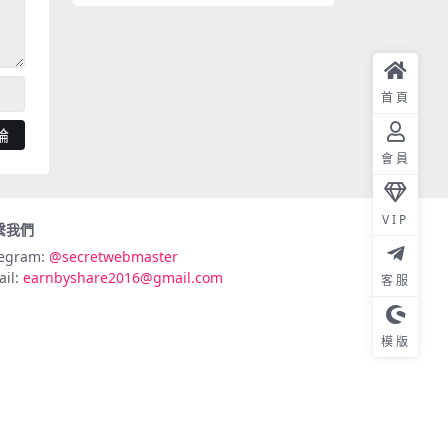
首頁
會員
VIP
繫我們
legram:
@secretwebmaster
ail:
earnbyshare2016@gmail.com
客服
模版