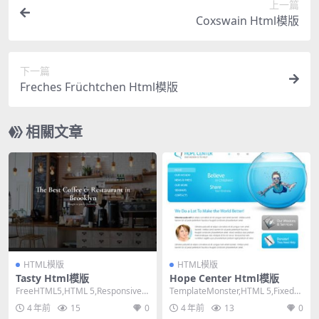
上一篇
Coxswain Html模版
下一篇
Freches Früchtchen Html模版
相關文章
HTML模版
HTML模版
Tasty Html模版
Hope Center Html模版
FreeHTML5,HTML 5,Responsive,
TemplateMonster,HTML 5,Fixed
4 Columns,L...
Width, 2 Co...
4 年前
15
0
4 年前
13
0