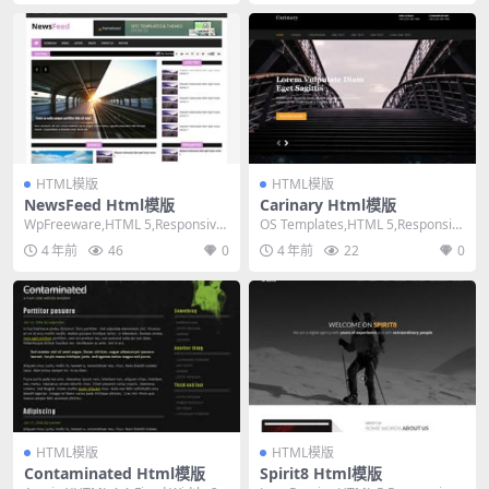
HTML模版
HTML模版
NewsFeed Html模版
Carinary Html模版
WpFreeware,HTML 5,Responsive,
OS Templates,HTML 5,Responsiv
Mixed Colu...
e, 4 Column...
4 年前
46
0
4 年前
22
0
HTML模版
HTML模版
Contaminated Html模版
Spirit8 Html模版