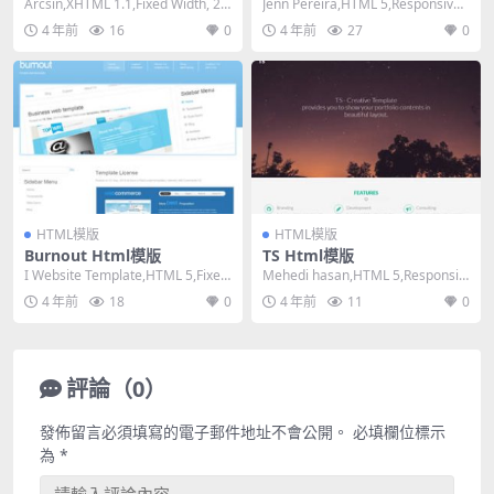
Arcsin,XHTML 1.1,Fixed Width, 2
Jenn Pereira,HTML 5,Responsive,
Columns,...
3 Column...
4 年前
16
0
4 年前
27
0
HTML模版
HTML模版
Burnout Html模版
TS Html模版
I Website Template,HTML 5,Fixed
Mehedi hasan,HTML 5,Responsiv
Width, 2...
e, Mixed Co...
4 年前
18
0
4 年前
11
0
評論（0）
發佈留言必須填寫的電子郵件地址不會公開。
必填欄位標示
為
*