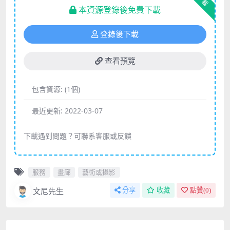
下載
本資源登錄後免費下載
登錄後下載
查看預覽
包含資源:
(1個)
最近更新:
2022-03-07
下載遇到問題？可聯系客服或反饋
服務
畫廊
藝術或攝影
文尼先生
分享
收藏
點贊(
0
)