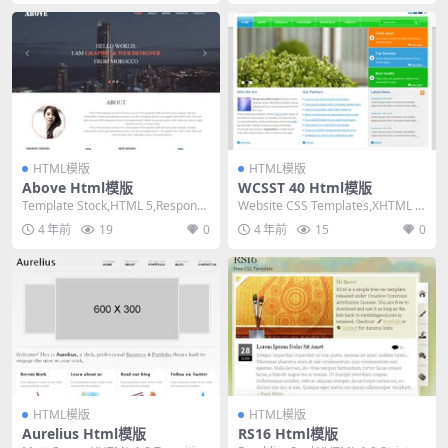
HTML模版
HTML模版
Above Html模版
WCSST 40 Html模版
Template Stock,HTML 5,Responsi
Website CSS Templates,XHTML 1.
ve, 4 Colu...
0 Transiti...
4 年前
19
0
4 年前
15
0
HTML模版
HTML模版
Aurelius Html模版
RS16 Html模版