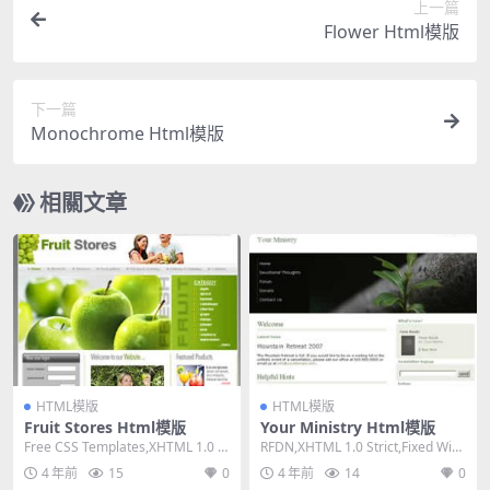
上一篇
Flower Html模版
下一篇
Monochrome Html模版
相關文章
HTML模版
HTML模版
Fruit Stores Html模版
Your Ministry Html模版
Free CSS Templates,XHTML 1.0 Tr
RFDN,XHTML 1.0 Strict,Fixed Widt
ansitiona...
h, 2 Col...
4 年前
15
0
4 年前
14
0