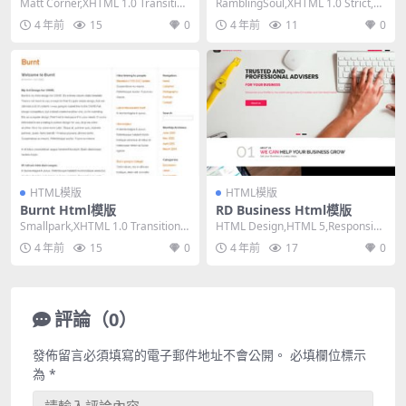
Matt Corner,XHTML 1.0 Transition
RamblingSoul,XHTML 1.0 Strict,Fi
al,Fixed...
xed Widt...
4 年前
15
0
4 年前
11
0
HTML模版
HTML模版
Burnt Html模版
RD Business Html模版
Smallpark,XHTML 1.0 Transitiona
HTML Design,HTML 5,Responsiv
l,Fixed W...
e, 4 Columns...
4 年前
15
0
4 年前
17
0
評論（0）
發佈留言必須填寫的電子郵件地址不會公開。
必填欄位標示
為
*