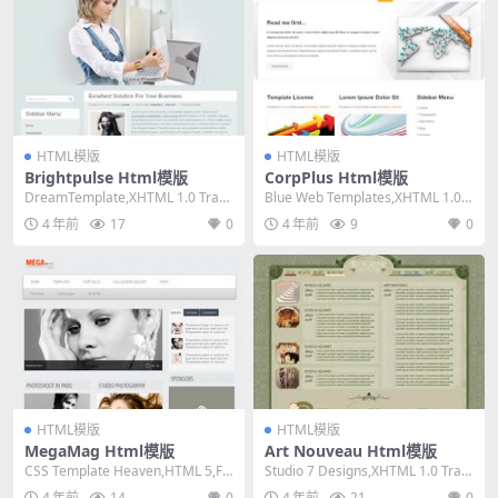
HTML模版
HTML模版
Brightpulse Html模版
CorpPlus Html模版
DreamTemplate,XHTML 1.0 Trans
Blue Web Templates,XHTML 1.0 T
itional,Fix...
ransitiona...
4 年前
17
0
4 年前
9
0
HTML模版
HTML模版
MegaMag Html模版
Art Nouveau Html模版
CSS Template Heaven,HTML 5,Fix
Studio 7 Designs,XHTML 1.0 Tran
ed Width, ...
sitional,...
4 年前
14
0
4 年前
21
0