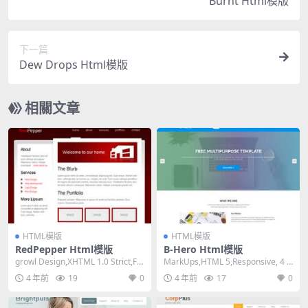
Burnt Html模版
下一篇
Dew Drops Html模版
相關文章
HTML模版
HTML模版
RedPepper Html模版
B-Hero Html模版
growl Design,XHTML 1.0 Strict,Fix
MarkUps,HTML 5,Responsive, 4 C
ed Widt...
olumns,Mix...
4 年前
19
0
4 年前
17
0