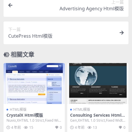
上一篇
Advertising Agency Html模版
下一篇
CutePress Html模版
相關文章
HTML模版
HTML模版
CrystalX Html模版
Consulting Services Html模
版
Nuvio,XHTML 1.0 Strict,Fixed Widt
Gen,XHTML 1.0 Strict,Fixed Width,
h, 2 Co...
Mixed ...
4 年前
15
0
4 年前
13
0