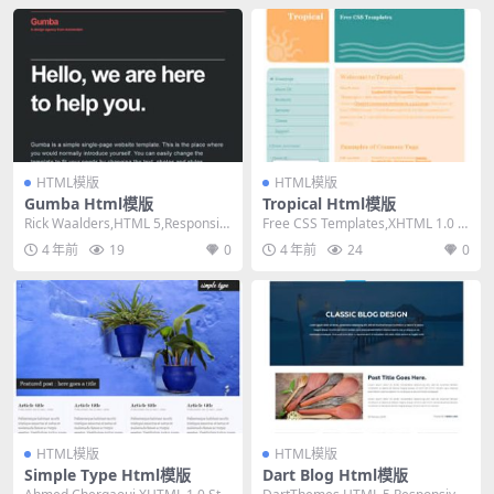
HTML模版
HTML模版
Gumba Html模版
Tropical Html模版
Rick Waalders,HTML 5,Responsiv
Free CSS Templates,XHTML 1.0 St
e, 1 Colum...
rict,Fixe...
4 年前
19
0
4 年前
24
0
HTML模版
HTML模版
Simple Type Html模版
Dart Blog Html模版