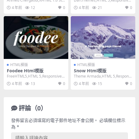
Ahmed Chergaoui,XHTML 1.0 Stri
DartThemes,HTML 5,Responsive,
ct,Fixed W...
4 Columns,...
4 年前
12
0
4 年前
21
0
HTML模版
HTML模版
Foodee Html模版
Snow Html模版
FreeHTML5,HTML 5,Responsive,
Theme Armada,HTML 5,Responsi
Mixed Colum...
ve, 3 Column...
4 年前
13
0
4 年前
15
0
評論（0）
發佈留言必須填寫的電子郵件地址不會公開。
必填欄位標示
為
*