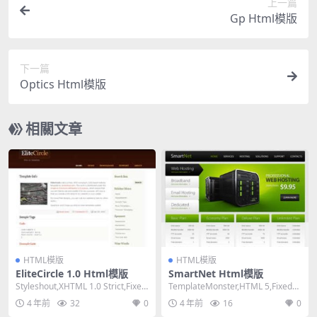
上一篇
Gp Html模版
下一篇
Optics Html模版
相關文章
HTML模版
HTML模版
EliteCircle 1.0 Html模版
SmartNet Html模版
Styleshout,XHTML 1.0 Strict,Fixed
TemplateMonster,HTML 5,Fixed
Width,...
Width, 2 Co...
4 年前
32
0
4 年前
16
0