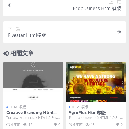
上一篇
Ecobusiness Html模版
下一篇
Fivestar Html模版
相關文章
HTML模版
HTML模版
Creative Branding Html模
AgroPlus Html模版
版
Tomasz Mazurczak,HTML 5,Resp
Templatemonster,XHTML 1.0 Stric
onsive, Mixe...
t,Fixed W...
4 年前
12
0
4 年前
13
0