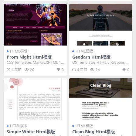
HTML模版
HTML模版
Prom Night Html模版
Geodarn Html模版
CSS Templates Market,XHTML 1.
OS Templates,HTML 5,Responsiv
0 Transitio...
e, 3 Column...
4 年前
20
0
4 年前
14
0
HTML模版
HTML模版
Simple White Html模版
Clean Blog Html模版