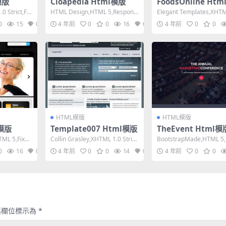
模版
Cloapedia Html模版
FoodsOnline Ht
0 Strict,Flu
HTML Design,HTML 5,Responsi
Elegant Templates,XHTM
ve, 4 Columns...
ransitional...
0
15
0
4 年前
0
0
16
0
4 年前
0
0
HTML模版
HTML模版
l模版
Template007 Html模版
TheEvent Html模
TML 5,Fixed
Collin Grasley,XHTML 1.0 Strict,
BootstrapMade,HTML 5
Fixed Wi...
nsive, 4 Colum...
0
16
0
4 年前
0
0
14
0
4 年前
0
0
填欄位標示為
*