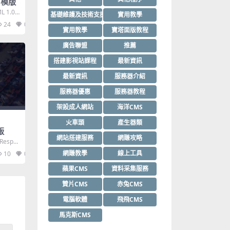
ml模版
L 1.0 T
基礎維護及技術支援
實用教學
24
0
實用教學
寶塔面版教程
廣告聯盟
推薦
搭建影視站課程
最新資訊
最新資訊
服務器介紹
服務器優惠
服務器教程
架設成人網站
海洋CMS
火車頭
產生器類
版
網站搭建服務
網賺攻略
,Respo
網賺教學
線上工具
10
0
蘋果CMS
資料采集服務
贊片CMS
赤兔CMS
電腦軟體
飛飛CMS
馬克斯CMS