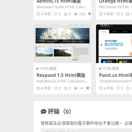
AdminLTE Html模版
Orange Html
Almsaeed Studio,HTML 5,Resp
Mitchinson,XHTML 1.
onsive, Mixed...
id, 3 Col...
4 年前
0
0
108
0
4 年前
0
HTML模版
HTML模版
Respond 1.5 Html模版
Point.co Htm
AwfulMedia,HTML 5,Responsiv
TemplateMonster,H
e, Mixed Colu...
Width, 2 Co...
4 年前
0
0
14
0
4 年前
0
評論（0）
發佈留言必須填寫的電子郵件地址不會公開。
必