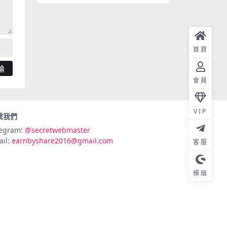
首頁
會員
VIP
繫我們
legram:
@secretwebmaster
ail:
earnbyshare2016@gmail.com
客服
模版