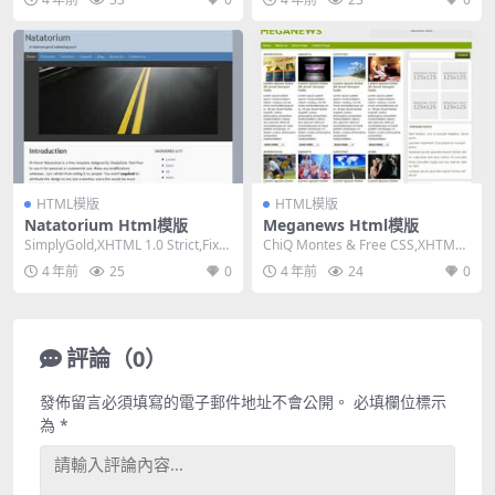
HTML模版
HTML模版
Natatorium Html模版
Meganews Html模版
SimplyGold,XHTML 1.0 Strict,Fixe
ChiQ Montes & Free CSS,XHTML
d Width,...
1.0 Tra...
4 年前
25
0
4 年前
24
0
評論（0）
發佈留言必須填寫的電子郵件地址不會公開。
必填欄位標示
為
*