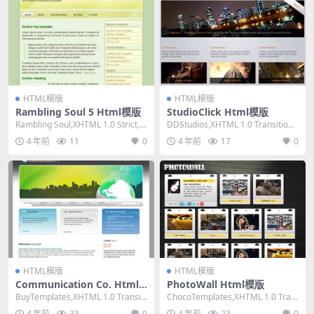
HTML模版
HTML模版
Rambling Soul 5 Html模版
StudioClick Html模版
Rambling Soul,XHTML 1.0 Strict,Fi
DDStudios,XHTML 1.0 Transitiona
xed Wid...
l,Fixed W...
4 年前
11
0
4 年前
17
0
HTML模版
HTML模版
Communication Co. Html
PhotoWall Html模版
模版
BuyTemplates,XHTML 1.0 Transiti
ChocoTemplates,XHTML 1.0 Tran
onal,Fixe...
sitional,Fi...
4 年前
33
0
4 年前
23
0