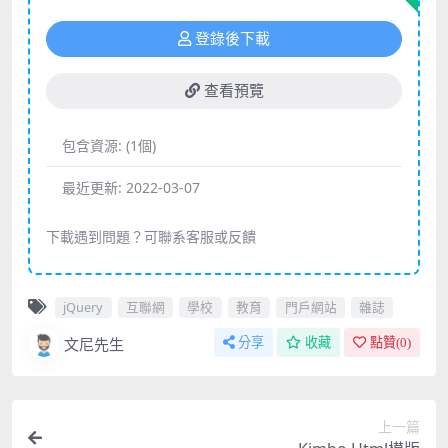
登錄後下載
查看預覽
包含資源:
(1個)
最近更新:
2022-03-07
下載遇到問題？可聯系客服或反饋
jQuery
互聯網
學校
教育
門戶網站
雜誌
文尼先生
分享
收藏
點贊(
0
)
上一篇