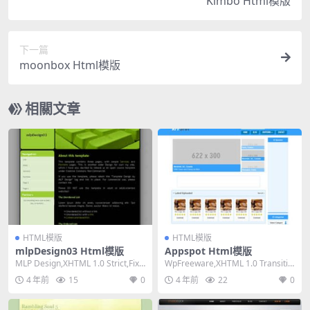
Kimbo Html模版
下一篇
moonbox Html模版
相關文章
HTML模版
HTML模版
mlpDesign03 Html模版
Appspot Html模版
MLP Design,XHTML 1.0 Strict,Fixe
WpFreeware,XHTML 1.0 Transitio
d Width,...
nal,Respon...
4 年前
15
0
4 年前
22
0