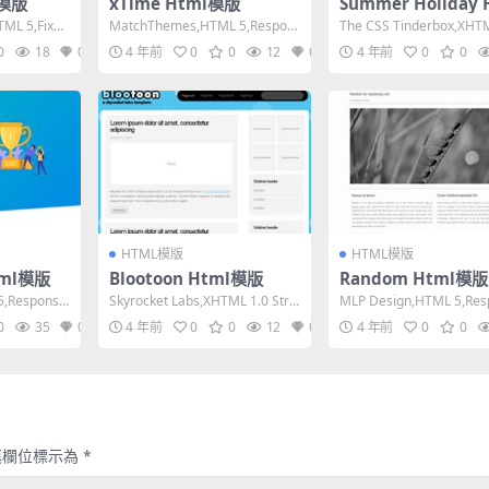
l模版
xTime Html模版
Summer Holiday 
模版
TML 5,Fixed
MatchThemes,HTML 5,Respon
The CSS Tinderbox,XHT
sive, 4 Columns...
Strict,Fixed...
0
18
0
4 年前
0
0
12
0
4 年前
0
0
HTML模版
HTML模版
Html模版
Blootoon Html模版
Random Html模版
,Responsiv
Skyrocket Labs,XHTML 1.0 Stric
MLP Design,HTML 5,Res
t,Fixed Wi...
e, 3 Columns,...
0
35
0
4 年前
0
0
12
0
4 年前
0
0
填欄位標示為
*