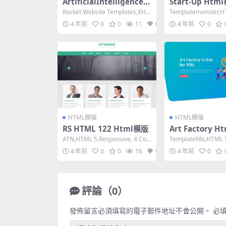
ArtificialIntelligence
Start-Up Htm
Html模版
Rocket Website Templates,XHT
Templatemonster,H
ML 1.0 Trans...
Width, 2 Co...
4 年前
0
0
11
0
4 年前
0
HTML模版
HTML模版
RS HTML 122 Html模版
Art Factory 
ATN,HTML 5,Responsive, 4 Col
TemplateMo,HTML 5
umns,Dark on...
e, 3 Columns,...
4 年前
0
0
16
0
4 年前
0
評論（0）
發佈留言必須填寫的電子郵件地址不會公開。
必