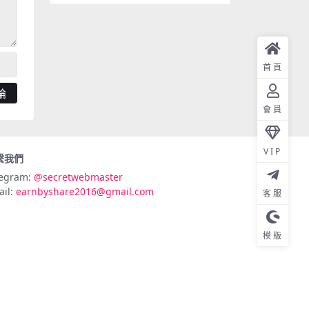
首頁
會員
VIP
繫我們
legram:
@secretwebmaster
ail:
earnbyshare2016@gmail.com
客服
模版