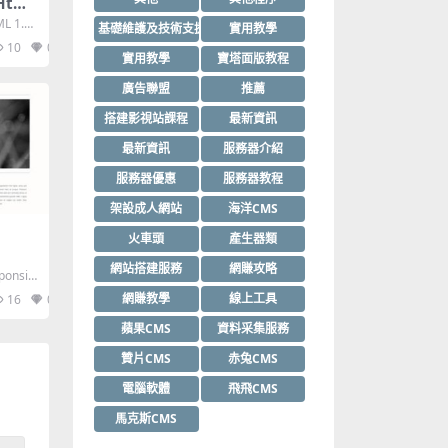
Html
ML 1.0
基礎維護及技術支援
實用教學
10
0
實用教學
寶塔面版教程
廣告聯盟
推薦
搭建影視站課程
最新資訊
最新資訊
服務器介紹
服務器優惠
服務器教程
架設成人網站
海洋CMS
火車頭
產生器類
網站搭建服務
網賺攻略
ponsiv
網賺教學
線上工具
16
0
蘋果CMS
資料采集服務
贊片CMS
赤兔CMS
電腦軟體
飛飛CMS
馬克斯CMS