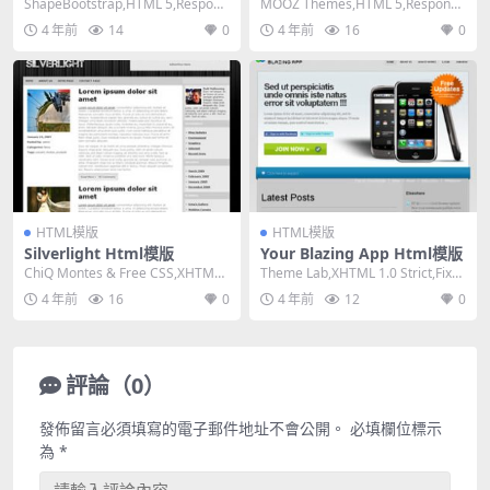
ShapeBootstrap,HTML 5,Respons
MOOZ Themes,HTML 5,Responsi
ive, Mixed ...
ve, 4 Columns...
4 年前
14
0
4 年前
16
0
HTML模版
HTML模版
Silverlight Html模版
Your Blazing App Html模版
ChiQ Montes & Free CSS,XHTML
Theme Lab,XHTML 1.0 Strict,Fixe
1.0 Tra...
d Width, ...
4 年前
16
0
4 年前
12
0
評論（0）
發佈留言必須填寫的電子郵件地址不會公開。
必填欄位標示
為
*