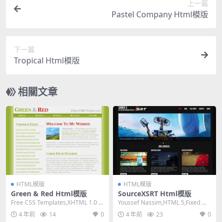
上一篇
Pastel Company Html模版
下一篇
Tropical Html模版
相關文章
HTML模版
HTML模版
Green & Red Html模版
SourceXSRT Html模版
Free CSS Templates,XHTML 1.0 St
Youssef Nassim,HTML 5,Fixed Wi
rict,Fixe...
dth, 2 Col...
4 年前
14
0
4 年前
23
0