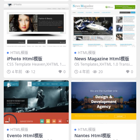
HTML模版
HTML模版
iPhoto Html模版
News Magazine Html模版
CSS Template Heaven,XHTML 1.0
OS Templates,XHTML 1.0 Transiti
Transition...
onal,Fixe...
4 年前
12
0
4 年前
20
0
HTML模版
HTML模版
Evento Html模版
Nantes Html模版