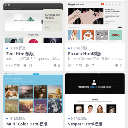
HTML模版
HTML模版
Zeni Html模版
Piccolo Html模版
luiszuno,HTML 5,Responsive, Mix
Nathan Brown,HTML 5,Responsiv
ed Column...
e, 4 Column...
4 年前
13
0
4 年前
17
0
HTML模版
HTML模版
Multi Color Html模版
Vesperr Html模版