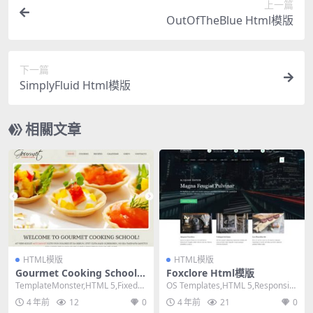
上一篇
OutOfTheBlue Html模版
下一篇
SimplyFluid Html模版
相關文章
HTML模版
HTML模版
Gourmet Cooking School
Foxclore Html模版
Html模版
TemplateMonster,HTML 5,Fixed
OS Templates,HTML 5,Responsiv
Width, 2 Co...
e, 4 Column...
4 年前
12
0
4 年前
21
0