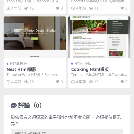
Tooplate,HTML 5,Responsive, 4 C
BootstrapMade,HTML 5,Responsi
olumns,Mi...
ve, 4 Colum...
4 年前
15
0
4 年前
11
0
HTML模版
HTML模版
Nest Html模版
Cooking Html模版
TemplateWire,HTML 5,Responsiv
TemplateMo,XHTML 1.0 Transitio
e, 4 Column...
nal,Fixed ...
4 年前
26
0
4 年前
12
0
評論（0）
發佈留言必須填寫的電子郵件地址不會公開。
必填欄位標示
為
*