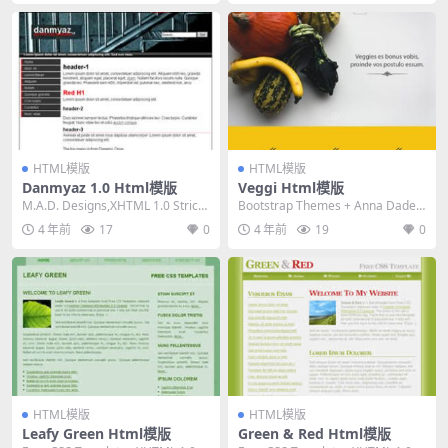
HTML模版
HTML模版
Danmyaz 1.0 Html模版
Veggi Html模版
M.A.D. Designs,XHTML 1.0 Strict,
Bootstrap Themes + Anna Dadej,
Fixed Wi...
HTML 5,Res...
4 年前
17
0
4 年前
19
0
HTML模版
HTML模版
Leafy Green Html模版
Green & Red Html模版