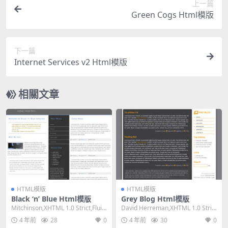
上一篇
Green Cogs Html模版
下一篇
Internet Services v2 Html模版
相關文章
HTML模版
HTML模版
Black ‘n’ Blue Html模版
Grey Blog Html模版
Mitchinson,XHTML 1.0 Strict,Fluid,
David Herreman,XHTML 1.0 Stric
3 Col...
t,Fixed Wi...
4 年前
28
0
4 年前
30
0