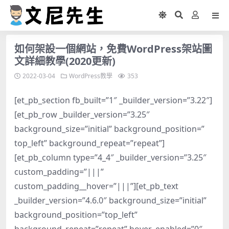
如何架設一個網站，免費WordPress架站圖
文詳細教學(2020更新)
2022-03-04
WordPress教學
353
[et_pb_section fb_built=”1″ _builder_version=”3.22″]
[et_pb_row _builder_version=”3.25″
background_size=”initial” background_position=”
top_left” background_repeat=”repeat”]
[et_pb_column type=”4_4″ _builder_version=”3.25″
custom_padding=”|||”
custom_padding__hover=”|||”][et_pb_text
_builder_version=”4.6.0″ background_size=”initial”
background_position=”top_left”