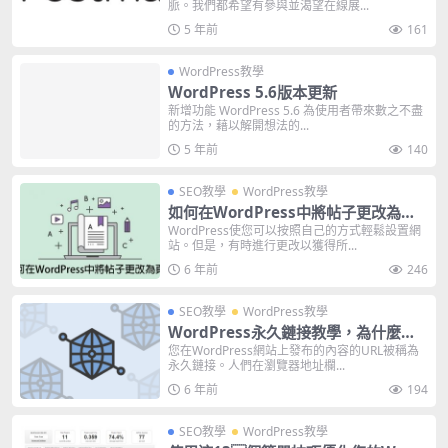
脈。我們都希望有參與並渴望在線展...
5 年前
161
WordPress教學
WordPress 5.6版本更新
新增功能 WordPress 5.6 為使用者帶來數之不盡
的方法，藉以解開想法的...
5 年前
140
SEO教學
WordPress教學
如何在WordPress中將帖子更改為頁
面（為什麼要這麼做?）
WordPress使您可以按照自己的方式輕鬆設置網
站。但是，有時進行更改以獲得所...
6 年前
246
SEO教學
WordPress教學
WordPress永久鏈接教學，為什麼您
永遠不應該使用默認設置
您在WordPress網站上發布的內容的URL被稱為
永久鏈接。人們在瀏覽器地址欄...
6 年前
194
SEO教學
WordPress教學