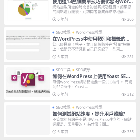
使用這13個簡單技巧優化您的Word
Press網站
網站加載所需的時間會影響其成功程度。如果您
的網站運行緩慢，則訪問者會成群結隊地離...
6 年前
206
SEO教學
WordPress教學
在WordPress中使用類別和標籤的最
佳做法
您已經撰寫了帖子，並且鼠標懸停在“發布”按鈕
上，但是您不禁感到自己已忘記了一些東...
6 年前
281
SEO工具
SEO教學
如何在WordPress上使用Yoast SE
O？ 2022年的新手超完整教程，帶小
每個WordPress網站都需要一個SEO插件。 而說
到SEO插件，Yoast ...
白站長做SEO
6 年前
312
SEO教學
WordPress教學
如何測試網站速度，提升用戶體驗?
不管你的網站是不是用WordPress建立的，網站
速度是非常重要的。 為什麼？因...
6 年前
355