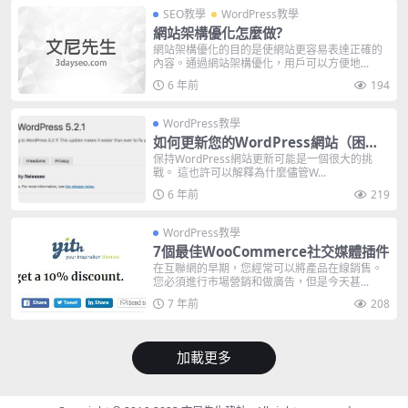
SEO教學
WordPress教學
網站架構優化怎麼做?
網站架構優化的目的是使網站更容易表達正確的
內容。通過網站架構優化，用戶可以方便地...
6 年前
194
WordPress教學
如何更新您的WordPress網站（困難
和解決方法）
保持WordPress網站更新可能是一個很大的挑
戰。 這也許可以解釋為什麼儘管W...
6 年前
219
WordPress教學
7個最佳WooCommerce社交媒體插件
在互聯網的早期，您經常可以將產品在線銷售。
您必須進行市場營銷和做廣告，但是今天甚...
7 年前
208
加載更多