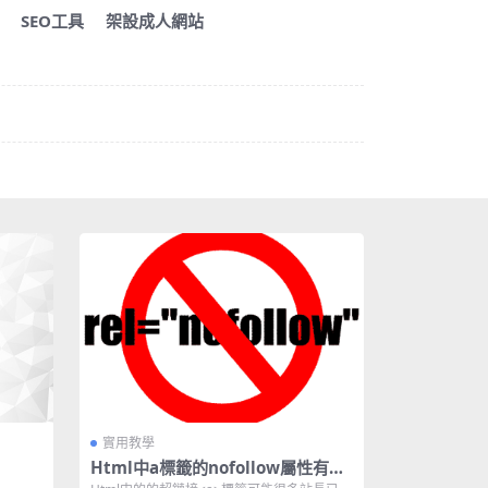
SEO工具
架設成人網站
實用教學
Html中a標籤的nofollow屬性有什
麼作用？