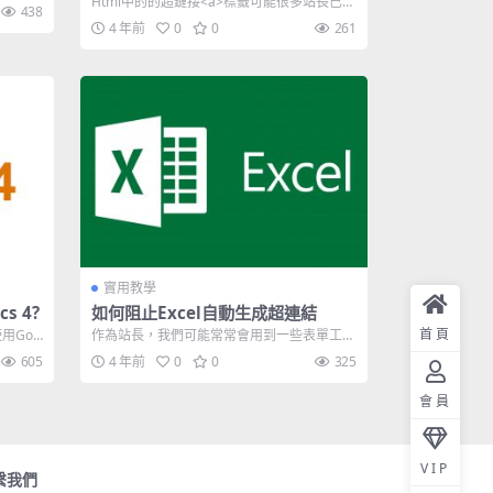
Html中的的超鏈接<a>標籤可能很多站長已經
438
熟悉， 但你知道標籤中...
4 年前
0
0
261
實用教學
s 4?
如何阻止Excel自動生成超連結
首頁
 使用Goo
作為站長，我們可能常常會用到一些表單工具
去整理我們的資料，例如站長就經常會用到
605
4 年前
0
0
325
E...
會員
VIP
繫我們