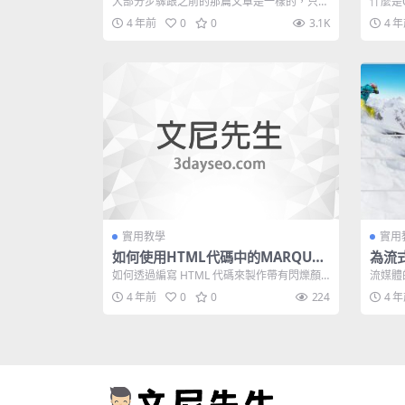
大部分步驟跟之前的那篇文章是一樣的，只是
什麼是
第7步中獲取代碼的位置變成了下圖的位置 ...
析後，
4 年前
0
0
3.1K
4 
實用教學
實用
如何使用HTML代碼中的MARQUEE
為流式
標籤製作網頁中閃爍的滾動文字？
的視
如何透過編寫 HTML 代碼來製作帶有閃爍顏
流媒體
色的滾動文字？ 我們在做網站的時候，...
的流比
4 年前
0
0
224
4 
不...