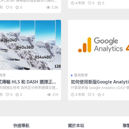
OPCache? 解釋器完成對腳本代碼的分
4 年前
0
0
生成可以直接運行的中間代碼...
年前
0
0
5.3K
教學
實用教學
傳輸 HLS 和 DASH 選擇正確
如何使用新版Google Analytic
頻比特率
的視頻比特率 為特定分辨率選擇合適
什麼是新版 Google Analytics (GA)?
特率，同時保持可接受的視覺質量並
gle An...
年前
0
0
219
4 年前
0
0
快速導航
關於本站
聯