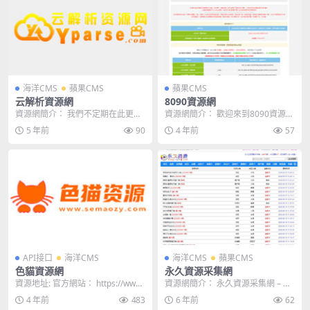
海洋CMS
蘋果CMS
蘋果CMS
云解析資源網
8090資源網
資源網簡介： 我們不定期在此更新
資源網簡介： 歡迎來到8090資源
CMS采集應用資源的使用教程，只
網，不定期在此更新CMS采集應用
5 年前
90
4 年前
57
為給您更好的服務...
資源的使用教程...
API接口
海洋CMS
海洋CMS
蘋果CMS
色貓資源網
永久資源采集網
資源地址: 官方網站： https://www.
資源網簡介： 永久資源采集網 – 每
semaozy5.com/ 採集...
天更新最新的電影,最好看的資
4 年前
483
6 年前
62
源，...