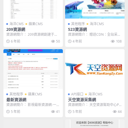
海洋CMS
蘋果CMS
其他程序
海洋CMS
209資源網
523資源網
資源網簡介： 209資源網創建于：2
資源網簡介： 贈送CDN：全站采
019年10月13日，站長聯系電話：*
集，提供統計，免費獲取CDN防護
6 年前
50
4 年前
108
***...
加速服務 贊助域...
其他程序
蘋果CMS
API接口
海洋CMS
最新資源網
天空資源采集網
資源網簡介： 影視最新資源網-一個
資源網簡介： 天空資源幫助中心Po
資源分享網站 – 最新資源網每天
weredby天空資源網，只有幫助中
5 年前
41
5 年前
44
更...
心，沒有主...