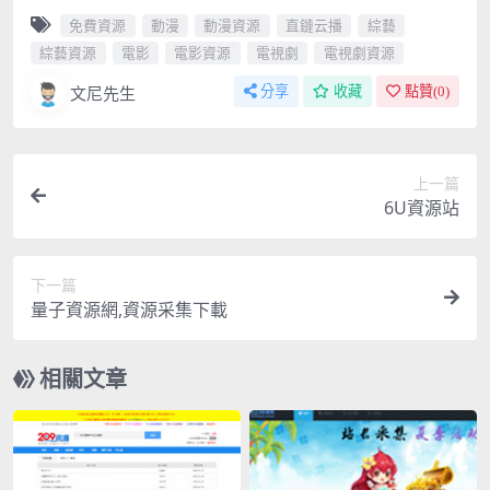
免費資源
動漫
動漫資源
直鏈云播
綜藝
綜藝資源
電影
電影資源
電視劇
電視劇資源
文尼先生
分享
收藏
點贊(
0
)
上一篇
6U資源站
下一篇
量子資源網,資源采集下載
相關文章