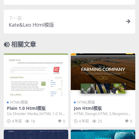
下一篇
Kate&Leo Html模版
相關文章
HTML模版
HTML模版
Plain 1.0 Html模版
Jon Html模版
Six Shooter Media,XHTML 1.0 Stri
HTML Design,HTML 5,Responsiv
ct,Fixed...
e, 4 Columns...
4 年前
16
0
4 年前
25
0