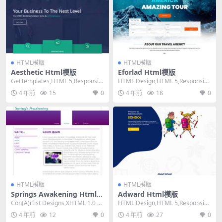
HTML模版
HTML模版
Aesthetic Html模版
Eforlad Html模版
GetTemplates,HTML 5,Responsiv
HTML Design,HTML 5,Responsiv
e, 4 Column...
e, 4 Columns...
4 年前
15
0
4 年前
18
0
HTML模版
HTML模版
Springs Awakening Html模
Adward Html模版
版
Con(A)rtist Designs,XHTML 1.0 Tr
HTML Design,HTML 5,Responsiv
ansition...
e, 4 Columns...
4 年前
12
0
4 年前
27
0