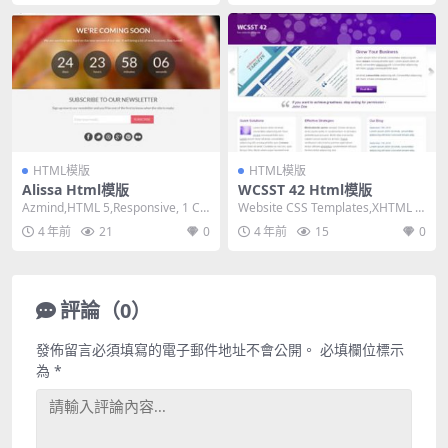
HTML模版
HTML模版
Alissa Html模版
WCSST 42 Html模版
Azmind,HTML 5,Responsive, 1 Col
Website CSS Templates,XHTML 1.
umn,Dark ...
0 Transiti...
4 年前
21
0
4 年前
15
0
評論（0）
發佈留言必須填寫的電子郵件地址不會公開。
必填欄位標示
為
*