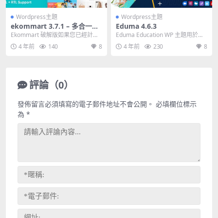
Wordpress主題
Wordpress主題
ekommart 3.7.1 – 多合一電
Eduma 4.6.3
子商務 WordPress 主題 免費
Ekommart 破解版如果您已經計劃
Eduma Education WP 主題用於學
下載
好要為您的單品業務選擇的利基市
習管理系統 (LMS)、培訓中心...
4 年前
140
8
4 年前
230
8
場，您可以從...
評論（0）
發佈留言必須填寫的電子郵件地址不會公開。
必填欄位標示
為
*