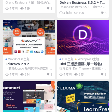
Dokan Business 3.5.2 + The
Grand Restaurant 是一個乾淨而現
代的 WordPress 主題，...
me 2.3.7 – 多供應商市場插件
Dokan Business 3.5.2 + Theme 2.
4 年前
189
8
3.7 – 多供應...
4 年前
198
8
Wordpress主題
Divi主題
Wordpress主題
Educavo 2.9.2
Divi 正版授權碼 (單一域名)
下載 Educavo 是現代時尚的教育 L
授權包括: Divi Theme – 主題包，
MS WordPress 主題。這個主...
已包括Builder插...
4 年前
294
8
4 年前
293
8