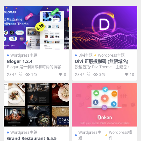
Wordpress主題
Divi主題
Wordpress主題
Blogar 1.2.4
Divi 正版授權碼 (無限域名)
Blogar 是一個高級和時尚的博客、
授權包括: Divi Theme – 主題包，
雜誌和博客 WordPress 主題，具
已包括Builder插...
4 年前
148
8
4 年前
349
18
有...
Wordpress主題
Wordpress主
Wordpress插
Grand Restaurant 6.5.5
題
件