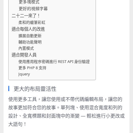
更多塊模式
更好的視頻字幕
二十二一來了！
柔和的蠟筆彩虹
適合每個人的改進
擴展自動更新
輔助功能聲明
內置模式
適合開發人員
使用應用程序密碼進行 REST API 身份驗證
更多 PHP 8 支持
Jquery
更大的布局靈活性
使用更多工具，讓您使用或不帶代碼編輯布局，讓您的
故事更加符合您的故事。單列塊、使用混合寬度和列的
設計、全寬標題和封面塊中的漸變 — 輕松進行小更改或
大語句！