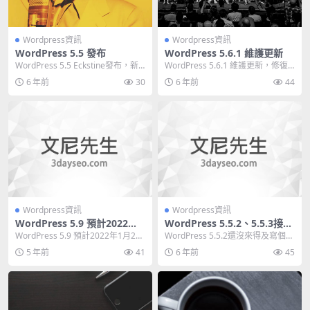
Wordpress資訊
Wordpress資訊
WordPress 5.5 發布
WordPress 5.6.1 維護更新
WordPress 5.5 Eckstine發布，新
WordPress 5.6.1 維護更新，修復2
版本更新的內容與之前在《Wo...
0個錯誤及7個區塊編輯器問題，
6 年前
30
6 年前
44
無...
Wordpress資訊
Wordpress資訊
WordPress 5.9 預計2022年1
WordPress 5.5.2、5.5.3接踵
月25日發布
而至，5.6版預定于2020年12
WordPress 5.9 預計2022年1月25
WordPress 5.5.2還沒來得及寫個帖
月8日發布
日發布，目前版本是WordPr...
子，兩天后，緊跟著5.5.3又冒出...
5 年前
41
6 年前
45