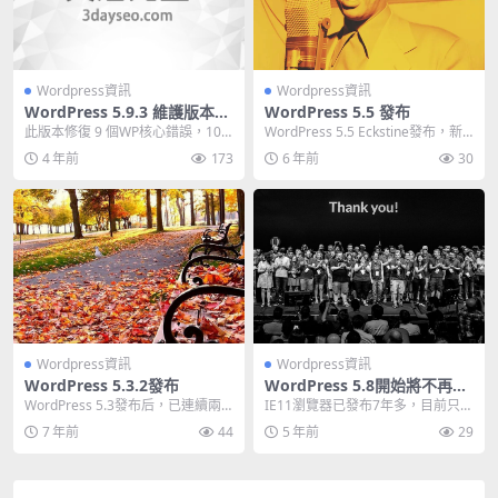
Wordpress資訊
Wordpress資訊
WordPress 5.9.3 維護版本發
WordPress 5.5 發布
布
此版本修復 9 個WP核心錯誤，10
WordPress 5.5 Eckstine發布，新
個區塊編輯器錯誤。 WordPress
版本更新的內容與之前在《Wo...
4 年前
173
6 年前
30
5...
Wordpress資訊
Wordpress資訊
WordPress 5.3.2發布
WordPress 5.8開始將不再支
持IE11瀏覽器
WordPress 5.3發布后，已連續兩
IE11瀏覽器已發布7年多，目前只有
次小版本更新，WordPress 5....
不到1% 用戶，很多熱門網站已經停
7 年前
44
5 年前
29
止支持IE...