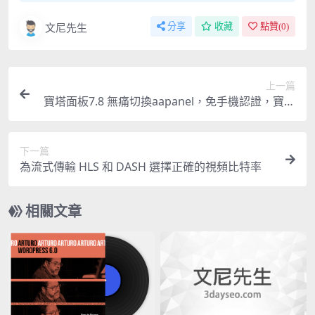
文尼先生
分享
收藏
點贊(
0
)
上一篇
寶塔面板7.8 無痛切換aapanel，免手機認證，寶塔
7.8降級至7.7教程
下一篇
為流式傳輸 HLS 和 DASH 選擇正確的視頻比特率
相關文章