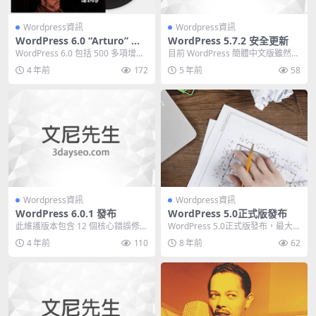
Wordpress資訊
Wordpress資訊
WordPress 6.0 “Arturo” 發
WordPress 5.7.2 安全更新
布
WordPress 6.0 包括 500 多項增強
目前 WordPress 簡體中文版雖然實
功能，后臺更新說明居然說修復4...
現了同期發布，就是所謂不需要人
4 年前
172
5 年前
58
工干預，...
Wordpress資訊
Wordpress資訊
WordPress 6.0.1 發布
WordPress 5.0正式版發布
此維護版本包含 12 個核心錯誤修復
WordPress 5.0正式版發布，最大
和 18 個塊編輯器錯誤修復 。 自從
的改變就是用Gutenberg（古騰
4 年前
110
8 年前
62
Wo...
堡...