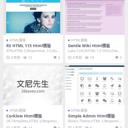
HTML模版
HTML模版
RS HTML 115 Html模版
Gentle Wiki Html模版
ATN,HTML 5,Responsive, 3 Colum
Luka Cvrk,XHTML 1.0 Strict,Fixed
ns,Dark on...
Width, ...
4 年前
15
0
4 年前
19
0
HTML模版
HTML模版
Corklow Html模版
Simple Admin Html模版
OS Templates,HTML 5,Responsiv
Binary Theme,HTML 5,Responsiv
e, 4 Column...
e, Mixed Co...
4 年前
14
0
4 年前
9
0