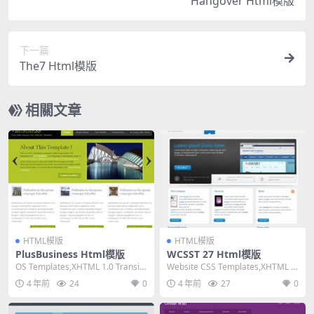
Hangover Html模版
下一篇
The7 Html模版
相關文章
HTML模版
HTML模版
PlusBusiness Html模版
WCSST 27 Html模版
OS Templates,XHTML 1.0 Transiti
Website CSS Templates,XHTML 1.
onal,Fixe...
0 Transiti...
4 年前
24
0
4 年前
27
0