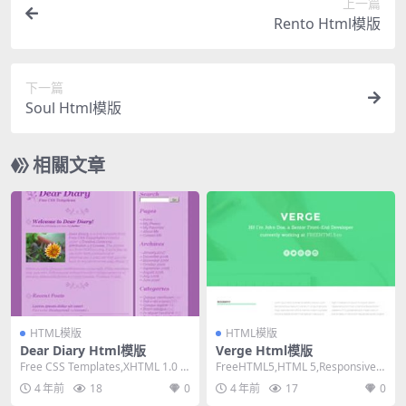
上一篇
Rento Html模版
下一篇
Soul Html模版
相關文章
HTML模版
HTML模版
Dear Diary Html模版
Verge Html模版
Free CSS Templates,XHTML 1.0 St
FreeHTML5,HTML 5,Responsive,
rict,Fixe...
Mixed Colum...
4 年前
18
0
4 年前
17
0