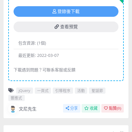
登錄後下載
查看預覽
包含資源:
(1個)
最近更新:
2022-03-07
下載遇到問題？可聯系客服或反饋
jQuery
一頁式
引導程序
活動
聖誕節
響應式
文尼先生
分享
收藏
點贊(
0
)