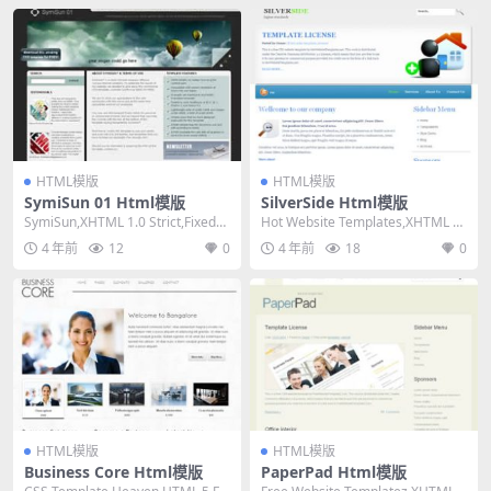
HTML模版
HTML模版
SymiSun 01 Html模版
SilverSide Html模版
SymiSun,XHTML 1.0 Strict,Fixed
Hot Website Templates,XHTML 1.
Width, 2 ...
0 Transiti...
4 年前
12
0
4 年前
18
0
HTML模版
HTML模版
Business Core Html模版
PaperPad Html模版