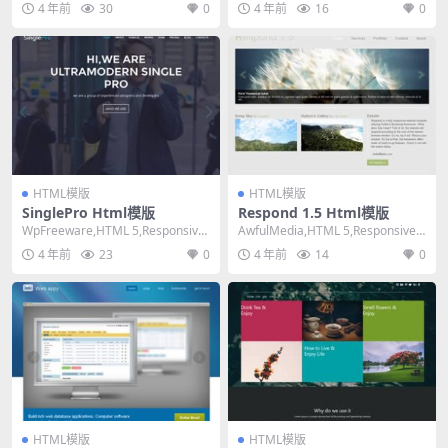
4 年前
30
0
4 年前
16
0
HTML模版
HTML模版
SinglePro Html模版
Respond 1.5 Html模版
WpFreeware,HTML 5,Responsive,
AwfulMedia,HTML 5,Responsive,
Mixed Colu...
Mixed Colu...
4 年前
23
0
4 年前
14
0
HTML模版
HTML模版