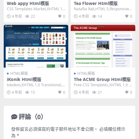
Web appy Html模版
Tea Flower Html模版
CSS Templates Market,XHTML 1.
Natallia Rak,HTML 5,Responsive,
0 Transitio...
4 Column...
4 年前
22
0
4 年前
14
0
HTML模版
HTML模版
iKonik Html模版
The ACME Group Html模版
tokokoo,XHTML 1.0 Transitional,Fi
Free CSS Templates,XHTML 1.0 St
xed Wid...
rict,Fixe...
4 年前
15
0
4 年前
21
0
評論（0）
發佈留言必須填寫的電子郵件地址不會公開。
必填欄位標示
為
*