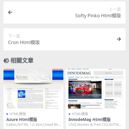
上一篇
Softy Pinko Html模版
下一篇
Cron Html模版
相關文章
HTML模版
HTML模版
Azure Html模版
InnodeMag Html模版
Eatlon,XHTML 1.0 Strict,Fixed Wid
ChiQ Montes & Free CSS,XHTML
th, 3 C...
1.0 Tra...