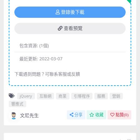
登錄後下載
查看預覽
包含資源:
(1個)
最近更新:
2022-03-07
下載遇到問題？可聯系客服或反饋
jQuery
互聯網
商業
引導程序
服務
營銷
響應式
文尼先生
分享
收藏
點贊(
0
)