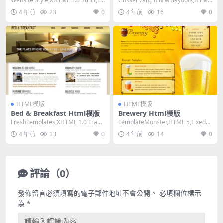
Website Style,XHTML 1.0 Strict,Fix
Göksel Vançin & w3layouts,HTML
ed Wid...
5,Res...
4 年前
23
0
4 年前
16
0
HTML模版
HTML模版
Bed & Breakfast Html模版
Brewery Html模版
FreshTemplates,XHTML 1.0 Trans
TemplateMonster,HTML 5,Fixed
itional,Fi...
Width, 1 Co...
4 年前
13
0
4 年前
14
0
評論（0）
發佈留言必須填寫的電子郵件地址不會公開。
必填欄位標示
為
*