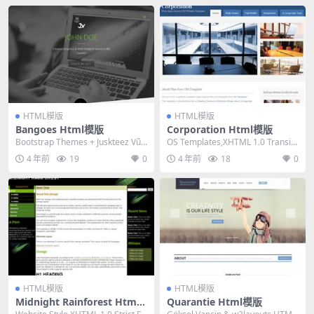
HTML模版
HTML模版
Bangoes Html模版
Corporation Html模版
Bootstrap Themes + Juskteez Vũ,
OS Templates,XHTML 1.0 Transiti
HTML 5,Re...
onal,Fixe...
4 年前
19
0
4 年前
18
0
HTML模版
HTML模版
Midnight Rainforest Html
Quarantie Html模版
模版