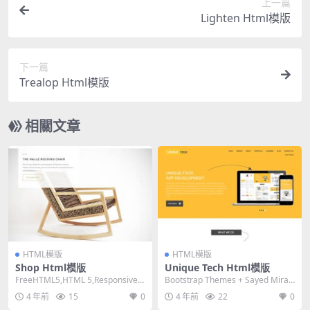
上一篇
Lighten Html模版
下一篇
Trealop Html模版
相關文章
HTML模版
HTML模版
Shop Html模版
Unique Tech Html模版
FreeHTML5,HTML 5,Responsive,
Bootstrap Themes + Sayed Miraj,
4 Columns,D...
HTML 5,Re...
4 年前
15
0
4 年前
22
0