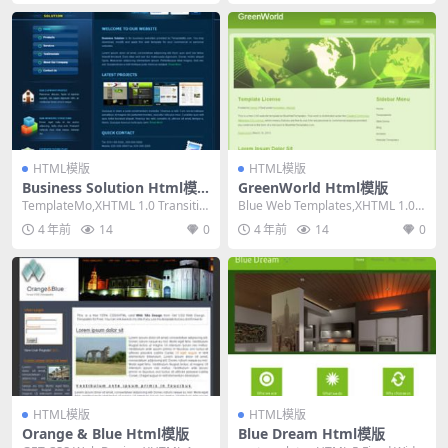
HTML模版
HTML模版
Business Solution Html模
GreenWorld Html模版
版
TemplateMo,XHTML 1.0 Transitio
Blue Web Templates,XHTML 1.0 T
nal,Fixed ...
ransitiona...
4 年前
14
0
4 年前
14
0
HTML模版
HTML模版
Orange & Blue Html模版
Blue Dream Html模版