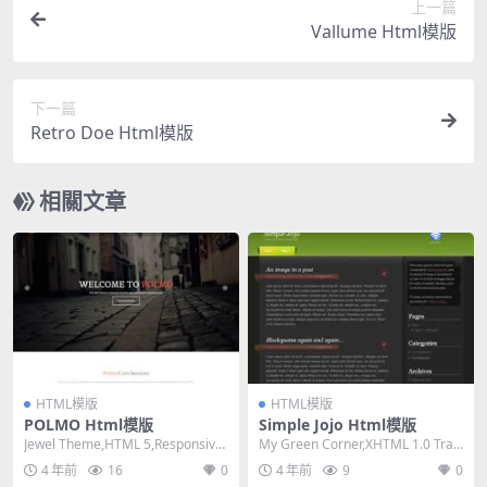
上一篇
Vallume Html模版
下一篇
Retro Doe Html模版
相關文章
HTML模版
HTML模版
POLMO Html模版
Simple Jojo Html模版
Jewel Theme,HTML 5,Responsive,
My Green Corner,XHTML 1.0 Tran
4 Columns...
sitional,F...
4 年前
16
0
4 年前
9
0