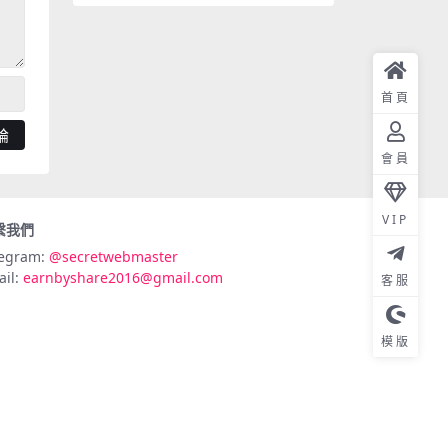
首頁
會員
VIP
繫我們
legram:
@secretwebmaster
ail:
earnbyshare2016@gmail.com
客服
模版