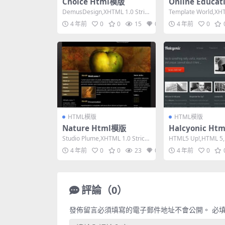
Choice Html模版
Online Educat
模版
DemusDesign,XHTML 1.0 Stric
Template World,XHT
t,Fluid, 2 Co...
ct,Fixed Wi...
4 年前
0
0
15
0
4 年前
0
HTML模版
HTML模版
Nature Html模版
Halcyonic Ht
Studio Plume,XHTML 1.0 Strict,
HTML5 Up!,HTML 5,
Fixed Widt...
e, Mixed Colum...
4 年前
0
0
23
0
4 年前
0
評論（0）
發佈留言必須填寫的電子郵件地址不會公開。
必