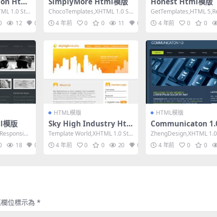
ion Html
SimplyMore Html模版
Honest Html模版
ML 1.0 Stri
ChocoTemplates,XHTML 1.0 Str
GetTemplates,HTML 5,R
ict,Fixed Wi...
ive, 4 Column...
0
12
0
4 年前
0
0
11
0
4 年前
0
0
HTML模版
HTML模版
ml模版
Sky High Industry Ht
Communicaton 1.
ml模版
ml模版
Responsiv
Template World,XHTML 1.0 Stri
ZhengDesign,XHTML 1.0 
ct,Fixed Wi...
tional,Fixed...
0
18
0
4 年前
0
0
20
0
4 年前
0
0
填欄位標示為
*