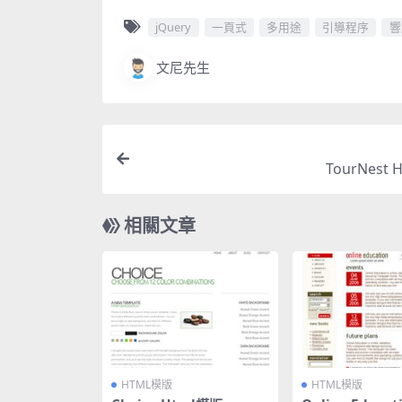
jQuery
一頁式
多用途
引導程序
響
文尼先生
TourNest
相關文章
HTML模版
HTML模版