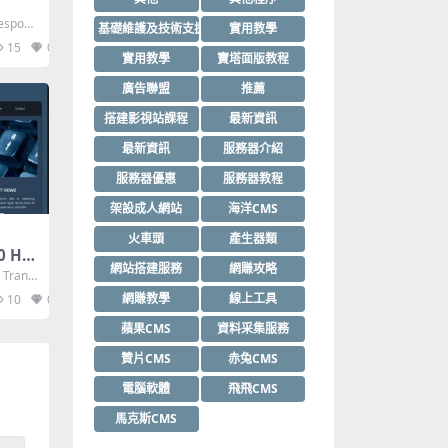
espons
基礎維護及技術支援
實用教學
15
0
實用教學
寶塔面版教程
廣告聯盟
推薦
搭建影視站課程
最新資訊
最新資訊
服務器介紹
服務器優惠
服務器教程
架設成人網站
海洋CMS
火車頭
產生器類
0 Ht
網站搭建服務
網賺攻略
Transi
網賺教學
線上工具
10
0
蘋果CMS
資料采集服務
贊片CMS
赤兔CMS
電腦軟體
飛飛CMS
馬克斯CMS