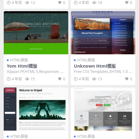
4 年前
12
0
4 年前
18
0
HTML模版
HTML模版
Yom Html模版
Unknown Html模版
Vijayan PP,HTML 5,Responsive, 3
Free CSS Templates,XHTML 1.0 St
Columns,...
rict,Fixe...
4 年前
15
0
4 年前
13
0
HTML模版
HTML模版