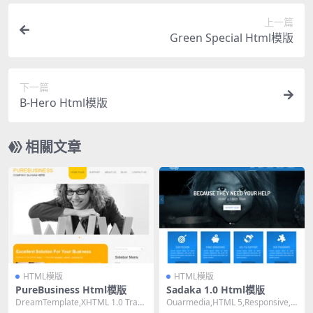
上一篇
Green Special Html模版
下一篇
B-Hero Html模版
相關文章
HTML模版
HTML模版
PureBusiness Html模版
Sadaka 1.0 Html模版
DreamTemplate,XHTML 1.0 Trans
Ouarmedia,HTML 5,Responsive, 4
itional,Fix...
Columns,M...