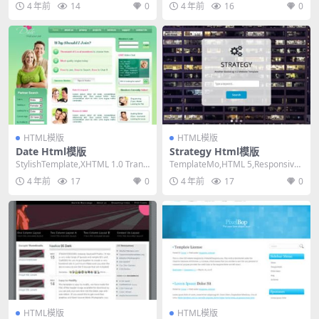
4 年前
14
0
4 年前
16
0
HTML模版
HTML模版
Date Html模版
Strategy Html模版
StylishTemplate,XHTML 1.0 Transi
TemplateMo,HTML 5,Responsive,
tional,F...
3 Columns,...
4 年前
17
0
4 年前
17
0
HTML模版
HTML模版