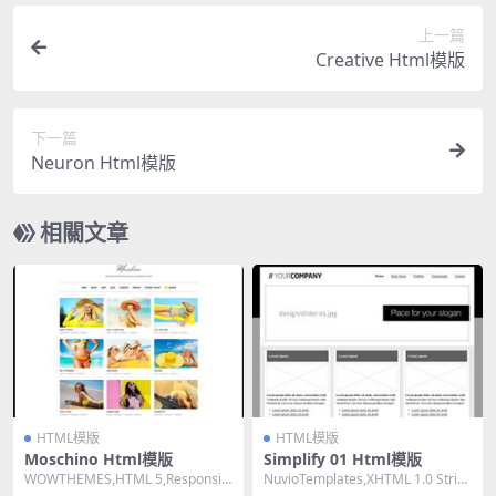
上一篇
Creative Html模版
下一篇
Neuron Html模版
相關文章
HTML模版
HTML模版
Moschino Html模版
Simplify 01 Html模版
WOWTHEMES,HTML 5,Responsiv
NuvioTemplates,XHTML 1.0 Strict,
e, 4 Columns,D...
Fixed Wi...