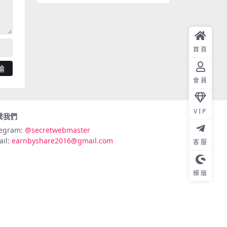
首頁
會員
VIP
繫我們
legram:
@secretwebmaster
ail:
earnbyshare2016@gmail.com
客服
模版