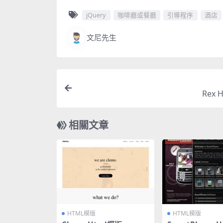
jQuery
咖啡廳或餐廳
引導程序
酒店
文尼先生
Rex 
相關文章
HTML模版
HTML模版