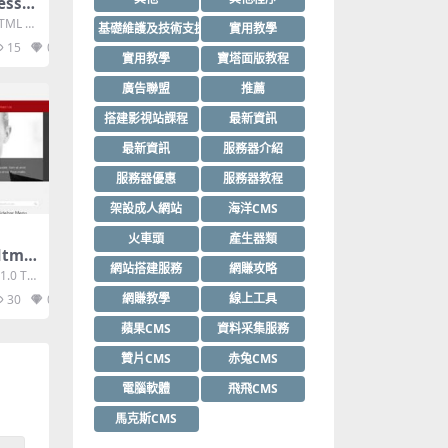
ess H
TML 5,
基礎維護及技術支援
實用教學
15
0
實用教學
寶塔面版教程
廣告聯盟
推薦
搭建影視站課程
最新資訊
最新資訊
服務器介紹
服務器優惠
服務器教程
架設成人網站
海洋CMS
火車頭
產生器類
Html
網站搭建服務
網賺攻略
.0 Tra
網賺教學
線上工具
30
0
蘋果CMS
資料采集服務
贊片CMS
赤兔CMS
電腦軟體
飛飛CMS
馬克斯CMS