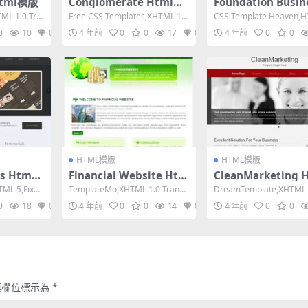
Html模版
Conglomerate Html模
Foundation Busin
版
tml模版
TML 1.0 Tra
Free CSS Templates,XHTML 1.0
CSS Template Heaven,H
Strict,Fixe...
Responsive, M...
0
10
0
4 年前
0
0
17
0
4 年前
0
0
HTML模版
HTML模版
s Html
Financial Website Htm
CleanMarketing 
l模版
模版
TML 5,Fixed
TemplateMo,XHTML 1.0 Transit
DreamTemplate,XHTML 1
ional,Fixed ...
nsitional,Fix...
0
18
0
4 年前
0
0
14
0
4 年前
0
0
填欄位標示為
*