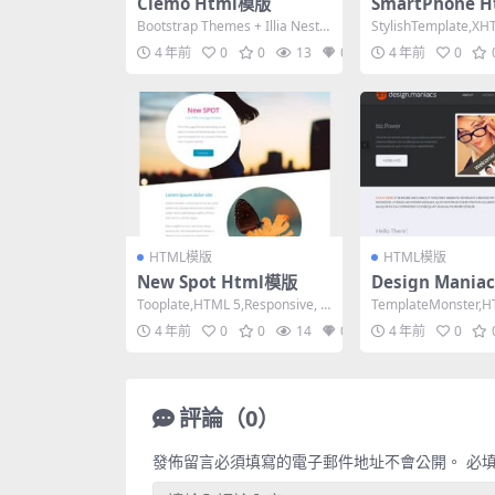
Clemo Html模版
SmartPhone 
Bootstrap Themes + Illia Neste
StylishTemplate,XH
ro,HTML 5,...
nsitional,F...
4 年前
0
0
13
0
4 年前
0
HTML模版
HTML模版
New Spot Html模版
Design Maniac
模版
Tooplate,HTML 5,Responsive, 2
TemplateMonster,H
Columns,Da...
Width, 2 Co...
4 年前
0
0
14
0
4 年前
0
評論（0）
發佈留言必須填寫的電子郵件地址不會公開。
必