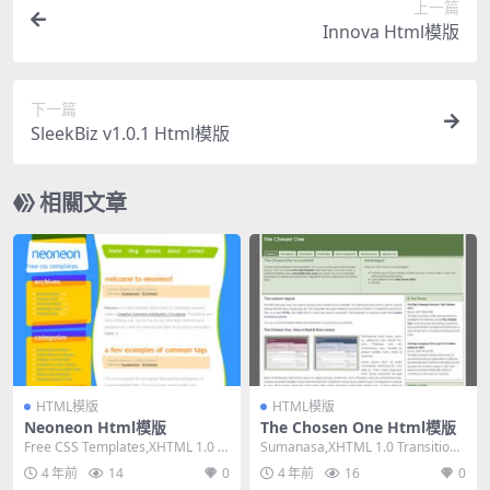
上一篇
Innova Html模版
下一篇
SleekBiz v1.0.1 Html模版
相關文章
HTML模版
HTML模版
Neoneon Html模版
The Chosen One Html模版
Free CSS Templates,XHTML 1.0 St
Sumanasa,XHTML 1.0 Transitiona
rict,Fixe...
l,Fixed Wi...
4 年前
14
0
4 年前
16
0