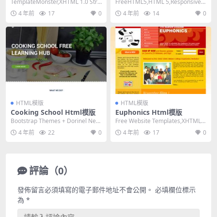
TemplateMonster,XHTML 1.0 Stric
FreeHTML5,HTML 5,Responsive,
t,Fixed W...
4 Columns,D...
4 年前
17
0
4 年前
14
0
HTML模版
HTML模版
Cooking School Html模版
Euphonics Html模版
Bootstrap Themes + Dorinel Ned
Free Website Templates,XHTML
elcu,HTML ...
1.0 Strict,...
4 年前
22
0
4 年前
17
0
評論（0）
發佈留言必須填寫的電子郵件地址不會公開。
必填欄位標示
為
*