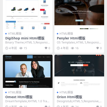
HTML模版
HTML模版
DigiShop mini Html模版
Penyler Html模版
Binary Theme,HTML 5,Responsiv
OS Templates,HTML 5,Responsiv
e, Mixed Co...
e, 4 Column...
4 年前
15
0
4 年前
16
0
HTML模版
HTML模版
Omext Html模版
Orion Html模版
DreamTemplate,XHTML 1.0 Trans
Designstub,HTML 5,Responsive, 2
itional,Fix...
Columns,...
4 年前
10
0
4 年前
24
0