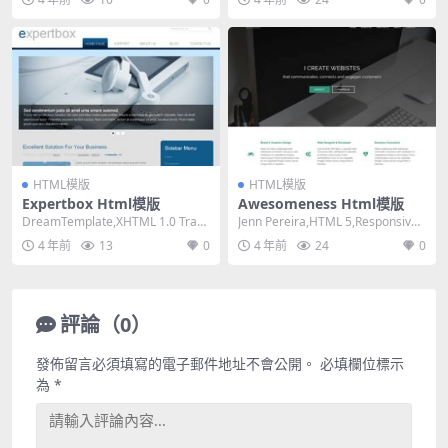
HTML模版
HTML模版
Expertbox Html模版
Awesomeness Html模版
DreamTemplate,XHTML 1.0 Trans
Jenn Pereira,HTML 5,Responsive,
itional,Fix...
3 Column...
4 年前
13
0
4 年前
24
0
評論（0）
發佈留言必須填寫的電子郵件地址不會公開。
必填欄位標示
為
*