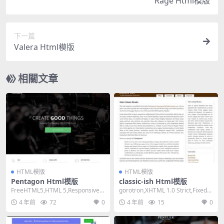
Rage Html模版
下一篇
Valera Html模版
相關文章
HTML模版
HTML模版
Pentagon Html模版
classic-ish Html模版
FreeHTML5,HTML 5,Responsive,
gorotron,XHTML 1.0 Strict,Fixed
3 Columns,D...
Width, 2...
4 年前
72
0
4 年前
15
0