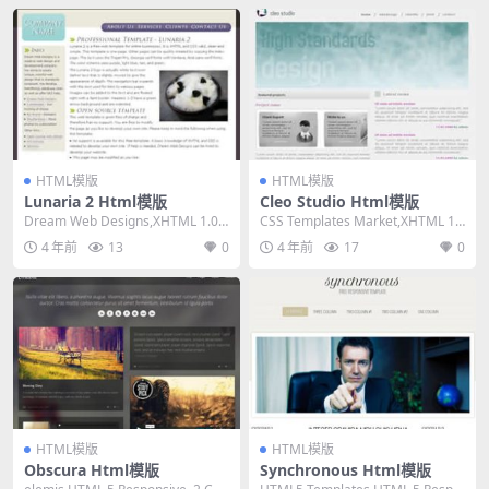
HTML模版
HTML模版
Lunaria 2 Html模版
Cleo Studio Html模版
Dream Web Designs,XHTML 1.0 T
CSS Templates Market,XHTML 1.
ransitional...
0 Transitio...
4 年前
13
0
4 年前
17
0
HTML模版
HTML模版
Obscura Html模版
Synchronous Html模版