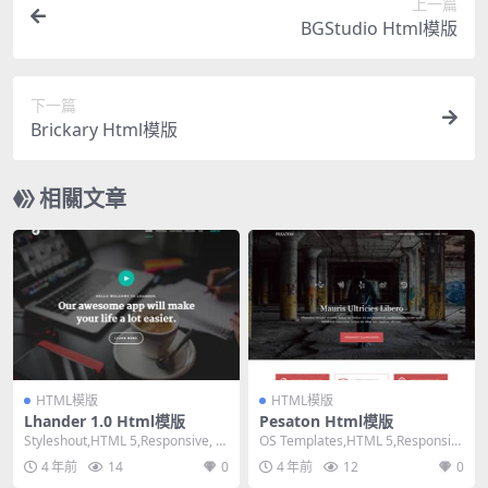
上一篇
BGStudio Html模版
下一篇
Brickary Html模版
相關文章
HTML模版
HTML模版
Lhander 1.0 Html模版
Pesaton Html模版
Styleshout,HTML 5,Responsive, 4
OS Templates,HTML 5,Responsiv
Columns,...
e, 4 Column...
4 年前
14
0
4 年前
12
0