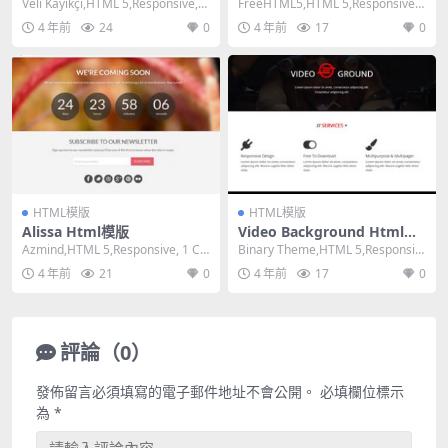
Veli Kayıkçı,HTML 5,Responsive,
FreeHTML5,HTML 5,Responsive,
Mixed Co...
Mixed Colum...
4 年前
24
0
4 年前
17
0
HTML模版
HTML模版
Alissa Html模版
Video Background Html模
版
Azmind,HTML 5,Responsive, 1 Col
Binary Theme,HTML 5,Responsiv
umn,Dark ...
e, 3 Column...
4 年前
21
0
4 年前
17
0
評論（0）
發佈留言必須填寫的電子郵件地址不會公開。
必填欄位標示
為
*