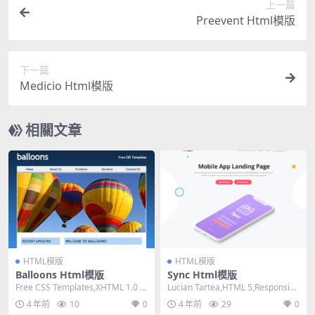
上一篇
Preevent Html模版
下一篇
Medicio Html模版
相關文章
HTML模版
HTML模版
Balloons Html模版
Sync Html模版
Free CSS Templates,XHTML 1.0 St
Lucian Tartea,HTML 5,Responsiv
rict,Fixe...
e, Mixed C...
4 年前
10
0
4 年前
29
0