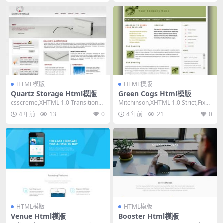
HTML模版
HTML模版
Quartz Storage Html模版
Green Cogs Html模版
csscreme,XHTML 1.0 Transitional,
Mitchinson,XHTML 1.0 Strict,Fixed
Fixed Wi...
Width,...
4 年前
13
0
4 年前
21
0
HTML模版
HTML模版
Venue Html模版
Booster Html模版