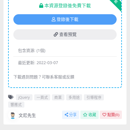
下載
本資源登錄後免費下載
登錄後下載
查看預覽
包含資源:
(1個)
最近更新:
2022-03-07
下載遇到問題？可聯系客服或反饋
jQuery
一頁式
商業
多用途
引導程序
響應式
文尼先生
分享
收藏
點贊(
0
)