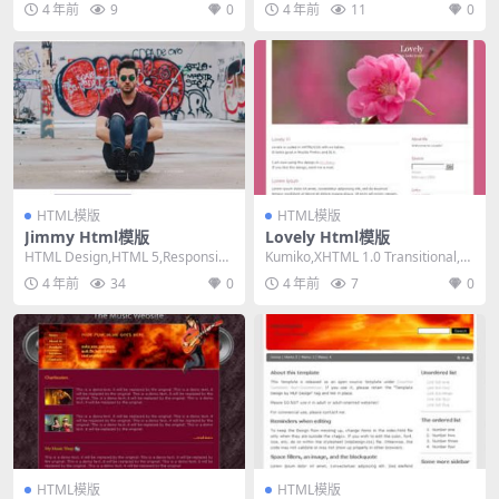
4 年前
9
0
4 年前
11
0
HTML模版
HTML模版
Jimmy Html模版
Lovely Html模版
HTML Design,HTML 5,Responsiv
Kumiko,XHTML 1.0 Transitional,Fi
e, 3 Columns...
xed Widt...
4 年前
34
0
4 年前
7
0
HTML模版
HTML模版