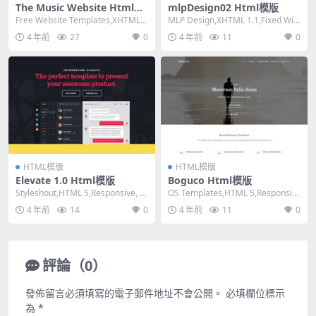
The Music Website Html模
mlpDesign02 Html模版
版
Free Website Templates,XHTML
MLP Design,XHTML 1.1,Fixed Wid
1.0 Strict,...
th, 2 Colu...
4 年前
27
0
4 年前
11
0
HTML模版
HTML模版
Elevate 1.0 Html模版
Boguco Html模版
Styleshout,HTML 5,Responsive, M
OS Templates,HTML 5,Responsiv
ixed Colu...
e, 4 Column...
4 年前
14
0
4 年前
11
0
評論（0）
發佈留言必須填寫的電子郵件地址不會公開。
必填欄位標示
為
*