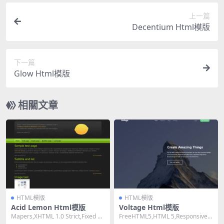
上一篇
Decentium Html模版
下一篇
Glow Html模版
相關文章
HTML模版
HTML模版
Acid Lemon Html模版
Voltage Html模版
Mapers,XHTML 1.0 Strict,Fixed Wi
FreeHTML5,HTML 5,Responsive,
dth, 1 C...
Mixed Colum...