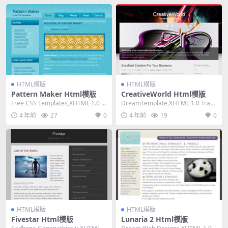
HTML模版
HTML模版
Pattern Maker Html模版
CreativeWorld Html模版
Free CSS Templates,XHTML 1.0 St
DreamTemplate,XHTML 1.0 Trans
rict,Fixe...
itional,Fix...
4 年前
27
0
4 年前
19
0
HTML模版
HTML模版
Fivestar Html模版
Lunaria 2 Html模版