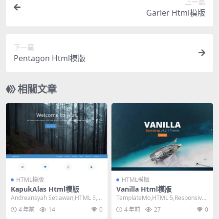
上一篇
Garler Html模版
下一篇
Pentagon Html模版
相關文章
HTML模版
HTML模版
KapukAlas Html模版
Vanilla Html模版
Andreansyah Setiawan,HTML 5,R
TemplateMo,HTML 5,Responsive,
esponsive, ...
Mixed Colu...
4 年前
14
0
4 年前
27
0