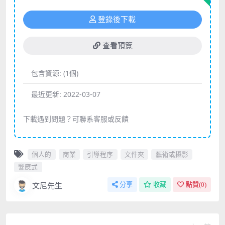
登錄後下載
查看預覽
包含資源:
(1個)
最近更新:
2022-03-07
下載遇到問題？可聯系客服或反饋
個人的
商業
引導程序
文件夾
藝術或攝影
響應式
文尼先生
分享
收藏
點贊(
0
)