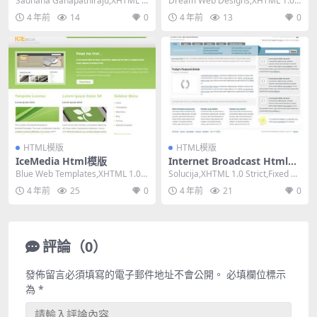
Sadhana Ganapathiraju,XHTML 1.
Dream Web Designs,XHTML 1.0 T
0 Strict,F...
ransitional...
4 年前
14
0
4 年前
13
0
HTML模版
HTML模版
IceMedia Html模版
Internet Broadcast Html模
版
Blue Web Templates,XHTML 1.0 T
Solucija,XHTML 1.0 Strict,Fixed Wi
ransitiona...
dth, 2...
4 年前
25
0
4 年前
21
0
評論（0）
發佈留言必須填寫的電子郵件地址不會公開。
必填欄位標示
為
*