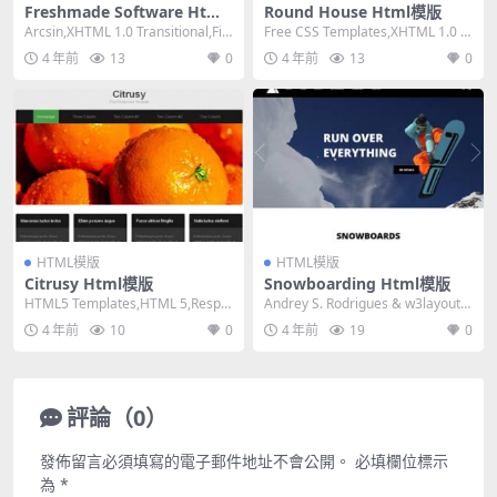
Freshmade Software Html
Round House Html模版
模版
Arcsin,XHTML 1.0 Transitional,Fix
Free CSS Templates,XHTML 1.0 St
ed Widt...
rict,Flui...
4 年前
13
0
4 年前
13
0
HTML模版
HTML模版
Citrusy Html模版
Snowboarding Html模版
HTML5 Templates,HTML 5,Respo
Andrey S. Rodrigues & w3layouts,
nsive, Mixed...
HTML...
4 年前
10
0
4 年前
19
0
評論（0）
發佈留言必須填寫的電子郵件地址不會公開。
必填欄位標示
為
*