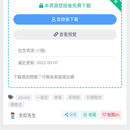
下載
本資源登錄後免費下載
登錄後下載
查看預覽
包含資源:
(1個)
最近更新:
2022-03-07
下載遇到問題？可聯系客服或反饋
jQuery
一頁式
商業
多用途
引導程序
響應式
文尼先生
分享
收藏
點贊(
0
)