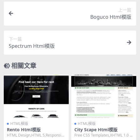
上一篇
Boguco Html模版
下一篇
Spectrum Html模版
相關文章
HTML模版
HTML模版
Rento Html模版
City Scape Html模版
HTML Design,HTML 5,Responsiv
Free CSS Templates,XHTML 1.0 St
e, 3 Columns...
rict,Fixe...