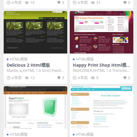
4 年前
19
0
4 年前
31
0
HTML模版
HTML模版
Delicious 2 Html模版
Happy Print Shop Html模
版
Mantis-a,XHTML 1.0 Strict,Fixed
INDEZINER,XHTML 1.0 Transition
Width, 3...
al,Fixed W...
4 年前
13
0
4 年前
9
0
HTML模版
HTML模版