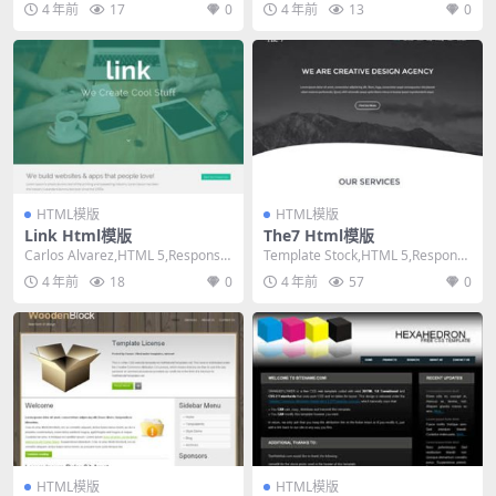
4 年前
17
0
4 年前
13
0
HTML模版
HTML模版
Link Html模版
The7 Html模版
Carlos Alvarez,HTML 5,Responsiv
Template Stock,HTML 5,Responsi
e, 3 Colu...
ve, 4 Colu...
4 年前
18
0
4 年前
57
0
HTML模版
HTML模版