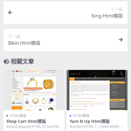
上一篇
King Html模版
下一篇
Bikin Html模版
相關文章
HTML模版
HTML模版
Shop Cart Html模版
Turn It Up Html模版
Bootstrappage,HTML 5,Fixed Wid
dcarter,XHTML 1.1,Fixed Width, 2
th, Mixed ...
Columns...