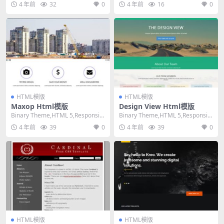
4 年前
32
0
4 年前
16
0
HTML模版
HTML模版
Maxop Html模版
Design View Html模版
Binary Theme,HTML 5,Responsiv
Binary Theme,HTML 5,Responsiv
e, 3 Column...
e, 4 Column...
4 年前
39
0
4 年前
39
0
HTML模版
HTML模版