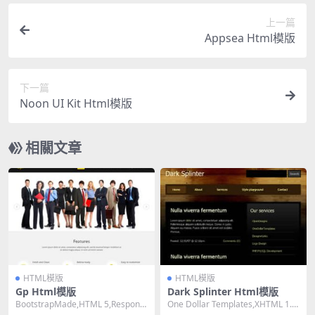
上一篇
Appsea Html模版
下一篇
Noon UI Kit Html模版
相關文章
HTML模版
HTML模版
Gp Html模版
Dark Splinter Html模版
BootstrapMade,HTML 5,Responsi
One Dollar Templates,XHTML 1.0
ve, 4 Colum...
Strict,Fi...