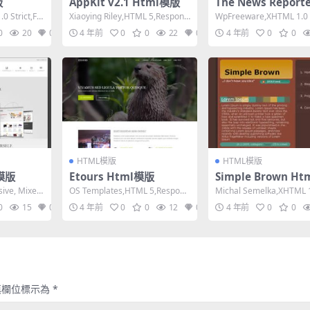
版
AppKit v2.1 Html模版
The News Reporte
ml模版
0 Strict,Fix
Xiaoying Riley,HTML 5,Responsi
WpFreeware,XHTML 1.0 
ve, 3 Colu...
ional,Respon...
0
20
0
4 年前
0
0
22
0
4 年前
0
0
HTML模版
HTML模版
l模版
Etours Html模版
Simple Brown Ht
版
sive, Mixed
OS Templates,HTML 5,Respons
Michal Semelka,XHTML 1
ive, 4 Column...
nsitional,Fi...
0
15
0
4 年前
0
0
12
0
4 年前
0
0
填欄位標示為
*