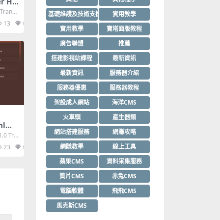
r Ht
Transit
基礎維護及技術支援
實用教學
13
0
實用教學
寶塔面版教程
廣告聯盟
推薦
搭建影視站課程
最新資訊
最新資訊
服務器介紹
服務器優惠
服務器教程
架設成人網站
海洋CMS
火車頭
產生器類
ml模
網站搭建服務
網賺攻略
.0 Tra
網賺教學
線上工具
23
0
蘋果CMS
資料采集服務
贊片CMS
赤兔CMS
電腦軟體
飛飛CMS
馬克斯CMS