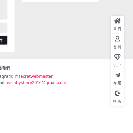
首頁
會員
VIP
繫我們
legram:
@secretwebmaster
ail:
earnbyshare2016@gmail.com
客服
模版