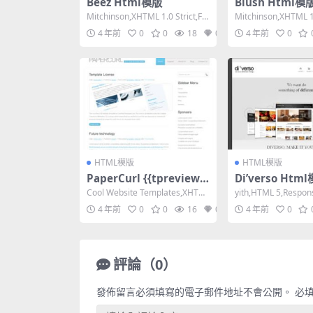
Beez Html模版
Blush Html模
Mitchinson,XHTML 1.0 Strict,Fix
Mitchinson,XHTML 1.
ed Width,...
ed Width,...
4 年前
0
0
18
0
4 年前
0
HTML模版
HTML模版
PaperCurl {{tpreview}
Di’verso Htm
Html模版
Cool Website Templates,XHTM
yith,HTML 5,Respon
L 1.0 Transit...
Columns,Da...
4 年前
0
0
16
0
4 年前
0
評論（0）
發佈留言必須填寫的電子郵件地址不會公開。
必