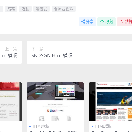
序
服務
活動
響應式
食物或飲料
分享
收藏
點贊
上一篇
下一篇
Html模版
SNDSGN Html模版
HTML模版
HTML模版