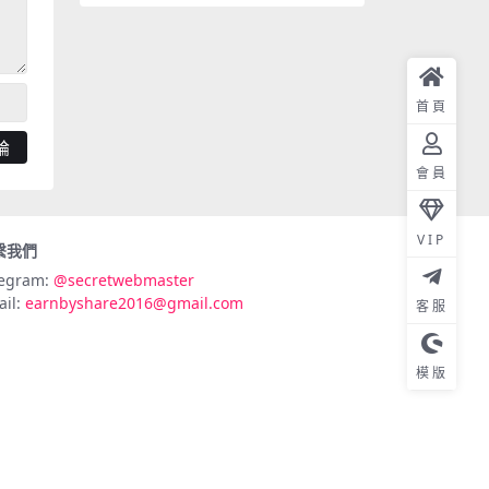
首頁
會員
VIP
繫我們
legram:
@secretwebmaster
ail:
earnbyshare2016@gmail.com
客服
模版