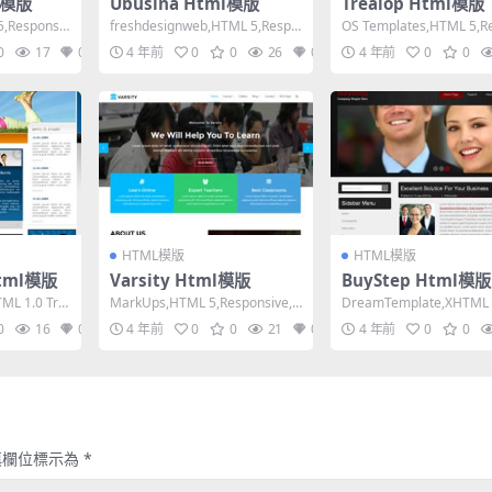
ml模版
Ubusina Html模版
Trealop Html模版
,Responsiv
freshdesignweb,HTML 5,Respo
OS Templates,HTML 5,R
nsive, 4 Colu...
ive, 4 Column...
0
17
0
4 年前
0
0
26
0
4 年前
0
0
HTML模版
HTML模版
Html模版
Varsity Html模版
BuyStep Html模版
TML 1.0 Tra
MarkUps,HTML 5,Responsive,
DreamTemplate,XHTML 1
4 Columns,Dar...
nsitional,Fix...
0
16
0
4 年前
0
0
21
0
4 年前
0
0
填欄位標示為
*