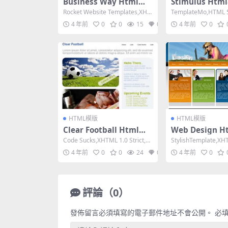
Business Way Html模
Stimulus Ht
版
Rocket Website Templates,XHT
TemplateMo,HTML 5
ML 1.0 Trans...
e, Mixed Colu...
4 年前
0
0
15
0
4 年前
0
HTML模版
HTML模版
Clear Football Html模
Web Design 
版
Code Sucks,XHTML 1.0 Strict,Fi
StylishTemplate,XH
xed Width,...
nsitional,F...
4 年前
0
0
24
0
4 年前
0
評論（0）
發佈留言必須填寫的電子郵件地址不會公開。
必