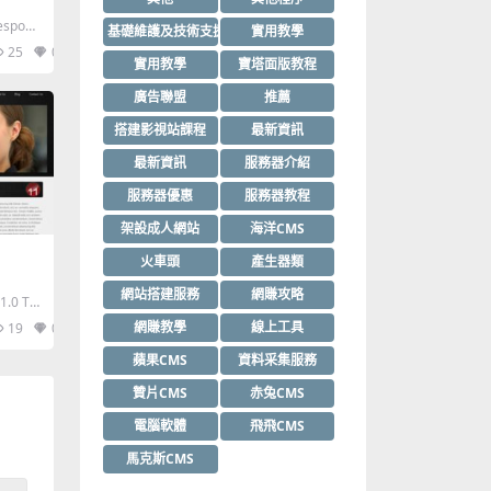
espons
基礎維護及技術支援
實用教學
25
0
實用教學
寶塔面版教程
廣告聯盟
推薦
搭建影視站課程
最新資訊
最新資訊
服務器介紹
服務器優惠
服務器教程
架設成人網站
海洋CMS
火車頭
產生器類
網站搭建服務
網賺攻略
.0 Tra
網賺教學
線上工具
19
0
蘋果CMS
資料采集服務
贊片CMS
赤兔CMS
電腦軟體
飛飛CMS
馬克斯CMS