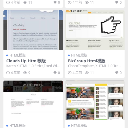
4 年前
11
0
4 年前
11
0
HTML模版
HTML模版
Clouds Up Html模版
BizGroup Html模版
Karen,XHTML 1.0 Strict,Fixed Widt
ChocoTemplates,XHTML 1.0 Tran
h, 1 Co...
sitional,Fi...
4 年前
9
0
4 年前
11
0
HTML模版
HTML模版