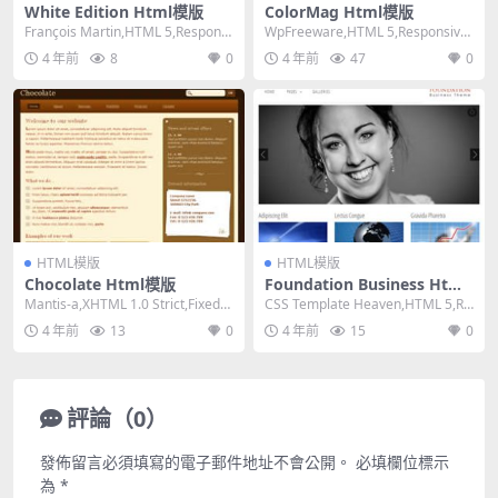
White Edition Html模版
ColorMag Html模版
François Martin,HTML 5,Responsi
WpFreeware,HTML 5,Responsive,
ve, 3 Col...
3 Columns,...
4 年前
8
0
4 年前
47
0
HTML模版
HTML模版
Chocolate Html模版
Foundation Business Html
模版
Mantis-a,XHTML 1.0 Strict,Fixed
CSS Template Heaven,HTML 5,Re
Width, 2...
sponsive, M...
4 年前
13
0
4 年前
15
0
評論（0）
發佈留言必須填寫的電子郵件地址不會公開。
必填欄位標示
為
*