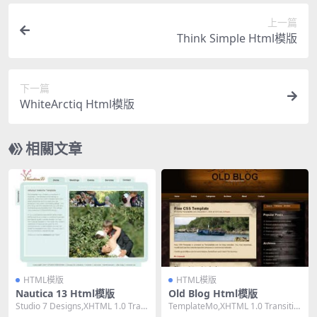
上一篇
Think Simple Html模版
下一篇
WhiteArctiq Html模版
相關文章
HTML模版
HTML模版
Nautica 13 Html模版
Old Blog Html模版
Studio 7 Designs,XHTML 1.0 Tran
TemplateMo,XHTML 1.0 Transitio
sitional,...
nal,Fixed ...