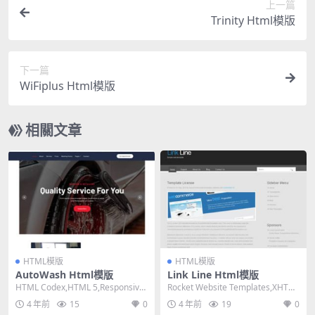
上一篇
Trinity Html模版
下一篇
WiFiplus Html模版
相關文章
HTML模版
HTML模版
AutoWash Html模版
Link Line Html模版
HTML Codex,HTML 5,Responsive,
Rocket Website Templates,XHTM
4 Columns,...
L 1.0 Trans...
4 年前
15
0
4 年前
19
0