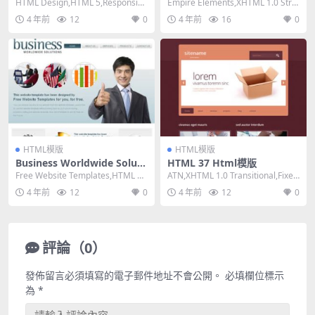
HTML Design,HTML 5,Responsiv
Empire Elements,XHTML 1.0 Stric
e, 4 Columns...
t,Fixed W...
4 年前
12
0
4 年前
16
0
HTML模版
HTML模版
Business Worldwide Soluti
HTML 37 Html模版
ons Html模版
Free Website Templates,HTML 5,
ATN,XHTML 1.0 Transitional,Fixed
Fixed Widt...
Width, ...
4 年前
12
0
4 年前
12
0
評論（0）
發佈留言必須填寫的電子郵件地址不會公開。
必填欄位標示
為
*