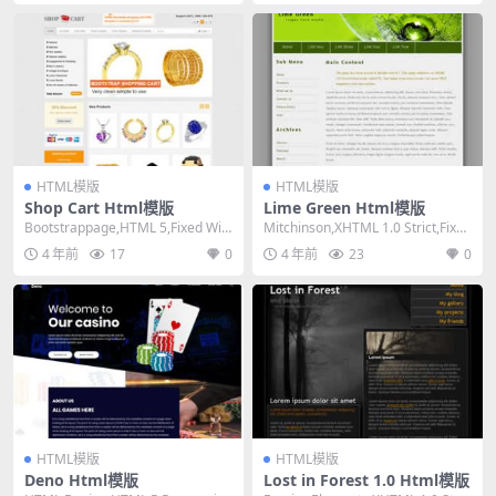
HTML模版
HTML模版
Shop Cart Html模版
Lime Green Html模版
Bootstrappage,HTML 5,Fixed Wid
Mitchinson,XHTML 1.0 Strict,Fixed
th, Mixed ...
Width,...
4 年前
17
0
4 年前
23
0
HTML模版
HTML模版
Deno Html模版
Lost in Forest 1.0 Html模版